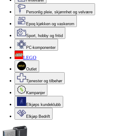
Hvitevarer
Personlig pleie, skjønnhet og velvære
Epoq kjøkken og vaskerom
Sport, hobby og fritid
PC-komponenter
LEGO
Outlet
Tjenester og tilbehør
Kampanjer
Elkjøps kundeklubb
Elkjøp Bedrift