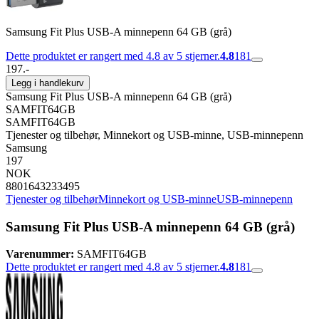
Samsung Fit Plus USB-A minnepenn 64 GB (grå)
Dette produktet er rangert med 4.8 av 5 stjerner.
4.8
181
197.-
Legg i handlekurv
Samsung Fit Plus USB-A minnepenn 64 GB (grå)
SAMFIT64GB
SAMFIT64GB
Tjenester og tilbehør, Minnekort og USB-minne, USB-minnepenn
Samsung
197
NOK
8801643233495
Tjenester og tilbehør
Minnekort og USB-minne
USB-minnepenn
Samsung Fit Plus USB-A minnepenn 64 GB (grå)
Varenummer:
SAMFIT64GB
Dette produktet er rangert med 4.8 av 5 stjerner.
4.8
181