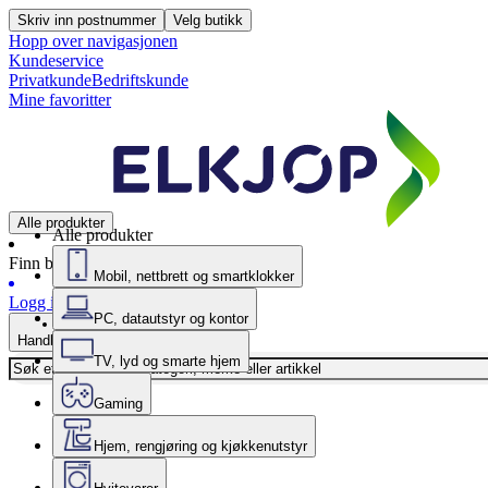
Skriv inn postnummer
Velg butikk
Hopp over navigasjonen
Kundeservice
Privatkunde
Bedriftskunde
Mine favoritter
Alle produkter
Alle produkter
Finn butikk
Mobil, nettbrett og smartklokker
Logg inn
PC, datautstyr og kontor
Handlekurv
TV, lyd og smarte hjem
Gaming
Hjem, rengjøring og kjøkkenutstyr