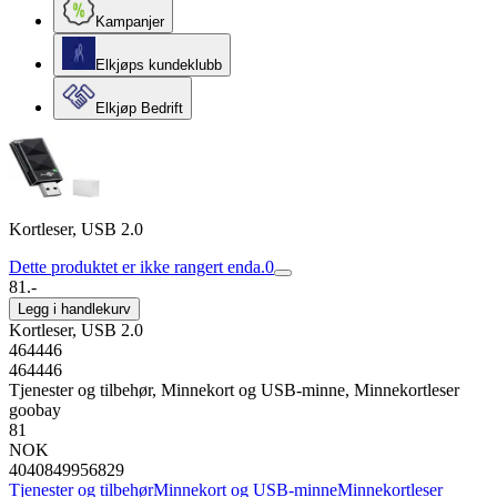
Kampanjer
Elkjøps kundeklubb
Elkjøp Bedrift
Kortleser, USB 2.0
Dette produktet er ikke rangert enda.
0
81.-
Legg i handlekurv
Kortleser, USB 2.0
464446
464446
Tjenester og tilbehør, Minnekort og USB-minne, Minnekortleser
goobay
81
NOK
4040849956829
Tjenester og tilbehør
Minnekort og USB-minne
Minnekortleser