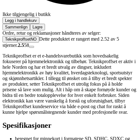
Ikke tilgjengelig i butikk
Legg i handlekurv
Sammenlign
Lagre
Ordre, retur og reklamasjoner håndteres av selger:
Dette produktet er rangert med 2.52 av 5
TeknikproffsetNO
stjerner.
2.5
58
Teknikproffset er et e-handelsvarebutikk som hovedsakelig
fokuserer på hjemmelektronikk og tilbehør. Teknikproffset er aktiv i
hele Norden og har et bredt utvalg av dingser, inkludert
hjemmelektronikk av høy kvalitet, hverdagsteknologi, sportsutstyr
og skjønnhetsartikler. I tillegg til ønsket om å tilby et bredt spekter
av produkter, setter Teknikproffset et utrolig fokus på å holde
prisene så lave som mulig. Alt i håp om å skape fornøyde kunder og
bidra til en bedre totalopplevelse for hver enkelt forbruker. Siden
elektronikk kan være vanskelig å forstå og uforutsigbart, tilbyr
Teknikproffset kundeservice via både e-post og chat for raskt å
kunne hjelpe spørsmålstegnende kunder med profesjonelle svar.
Spesifikasjoner
beregnet for minnekort i formatene SD, SDHC, SDXC og