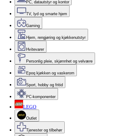
PC, datautstyr og kontor
TV, lyd og smarte hjem
Gaming
Hjem, rengjøring og kjøkkenutstyr
Hvitevarer
Personlig pleie, skjønnhet og velvære
Epoq kjøkken og vaskerom
Sport, hobby og fritid
PC-komponenter
LEGO
Outlet
Tjenester og tilbehør