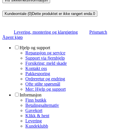
Vis sikkerhetsinformasjon
Kundeomtale (0)
Dette produktet er ikke rangert enda.
0
Levering, montering og klargjøring
Prismatch
Åpent kjøp
Hjelp og support
Reparasjon og service
Support via fjernhjelp
Forsikring: meld skade
Kontakt oss
Pakkesporing
Ordreretur og endring
Ofte stilte spørsmål
Mer: Hjelp og support
Informasjon
Finn butikk
Betalingsalternativ
Gavekort
Klikk & hent
Levering
Kundeklubb