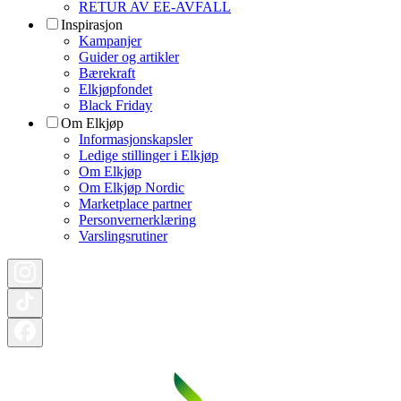
RETUR AV EE-AVFALL
Inspirasjon
Kampanjer
Guider og artikler
Bærekraft
Elkjøpfondet
Black Friday
Om Elkjøp
Informasjonskapsler
Ledige stillinger i Elkjøp
Om Elkjøp
Om Elkjøp Nordic
Marketplace partner
Personvernerklæring
Varslingsrutiner