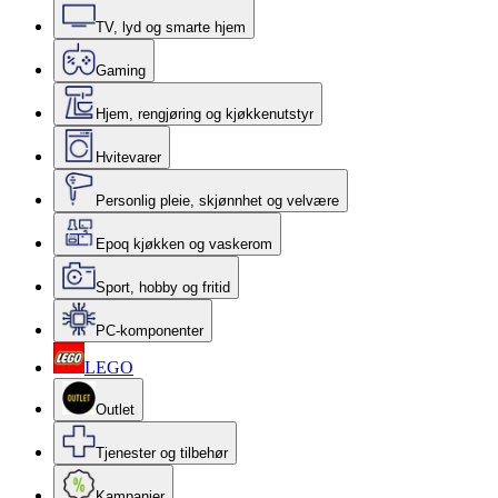
TV, lyd og smarte hjem
Gaming
Hjem, rengjøring og kjøkkenutstyr
Hvitevarer
Personlig pleie, skjønnhet og velvære
Epoq kjøkken og vaskerom
Sport, hobby og fritid
PC-komponenter
LEGO
Outlet
Tjenester og tilbehør
Kampanjer