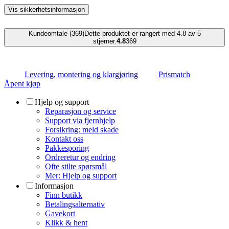
Vis sikkerhetsinformasjon
Kundeomtale (369)
Dette produktet er rangert med 4.8 av 5
stjerner.
4.8
369
Levering, montering og klargjøring
Prismatch
Åpent kjøp
Hjelp og support
Reparasjon og service
Support via fjernhjelp
Forsikring: meld skade
Kontakt oss
Pakkesporing
Ordreretur og endring
Ofte stilte spørsmål
Mer: Hjelp og support
Informasjon
Finn butikk
Betalingsalternativ
Gavekort
Klikk & hent