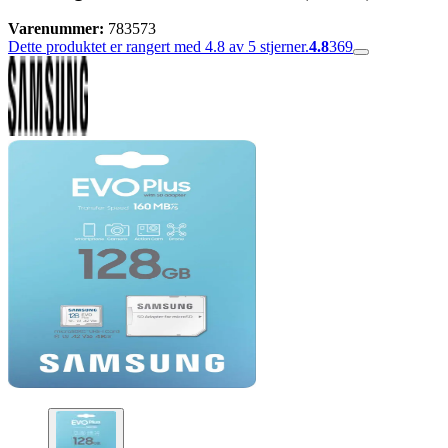
Varenummer:
783573
Dette produktet er rangert med 4.8 av 5 stjerner.
4.8
369