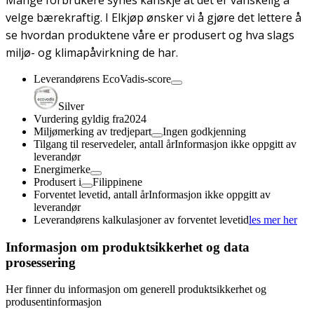
Mange forbrukere synes kanskje at det er vanskelig å
velge bærekraftig. I Elkjøp ønsker vi å gjøre det lettere å
se hvordan produktene våre er produsert og hva slags
miljø- og klimapåvirkning de har.
Leverandørens EcoVadis-score
Silver
Vurdering gyldig fra
2024
Miljømerking av tredjepart
Ingen godkjenning
Tilgang til reservedeler, antall år
Informasjon ikke oppgitt av
leverandør
Energimerke
Produsert i
Filippinene
Forventet levetid, antall år
Informasjon ikke oppgitt av
leverandør
Leverandørens kalkulasjoner av forventet levetid
les mer her
Informasjon om produktsikkerhet og data
prosessering
Her finner du informasjon om generell produktsikkerhet og
produsentinformasjon