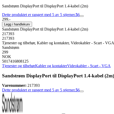
Sandstrøm DisplayPort til DisplayPort 1.4-kabel (2m)
Dette produktet er rangert med 5 av 5 stjerner.
5
6
299.-
Legg i handlekurv
Sandstrøm DisplayPort til DisplayPort 1.4-kabel (2m)
217393
217393
Tjenester og tilbehør, Kabler og kontakter, Videokabler - Scart - VG
Sandstrøm
299
NOK
5017416808125
Tjenester og tilbehør
Kabler og kontakter
Videokabler - Scart - VGA
Sandstrøm DisplayPort til DisplayPort 1.4-kabel (2m
Varenummer:
217393
Dette produktet er rangert med 5 av 5 stjerner.
5
6