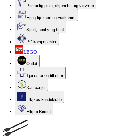
Personlig pleie, skjønnhet og velvære
Epoq kjøkken og vaskerom
Sport, hobby og fritid
PC-komponenter
LEGO
Outlet
Tjenester og tilbehør
Kampanjer
Elkjøps kundeklubb
Elkjøp Bedrift