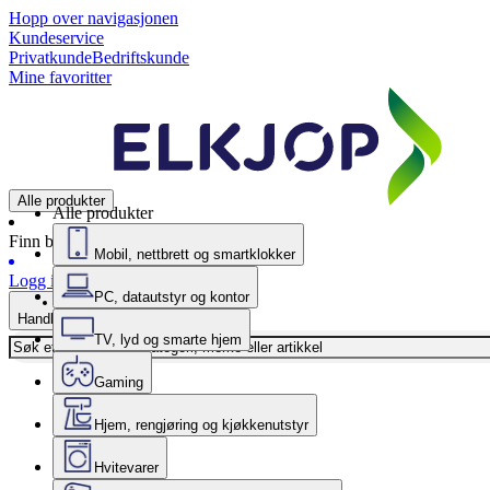
Hopp over navigasjonen
Kundeservice
Privatkunde
Bedriftskunde
Mine favoritter
Alle produkter
Alle produkter
Finn butikk
Mobil, nettbrett og smartklokker
Logg inn
PC, datautstyr og kontor
Handlekurv
TV, lyd og smarte hjem
Gaming
Hjem, rengjøring og kjøkkenutstyr
Hvitevarer