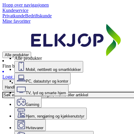
Hopp over navigasjonen
Kundeservice
Privatkunde
Bedriftskunde
Mine favoritter
Alle produkter
Alle produkter
Finn butikk
Mobil, nettbrett og smartklokker
Logg inn
PC, datautstyr og kontor
Handlekurv
TV, lyd og smarte hjem
Gaming
Hjem, rengjøring og kjøkkenutstyr
Hvitevarer