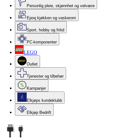
Personlig pleie, skjønnhet og velvære
Epoq kjøkken og vaskerom
Sport, hobby og fritid
PC-komponenter
LEGO
Outlet
Tjenester og tilbehør
Kampanjer
Elkjøps kundeklubb
Elkjøp Bedrift