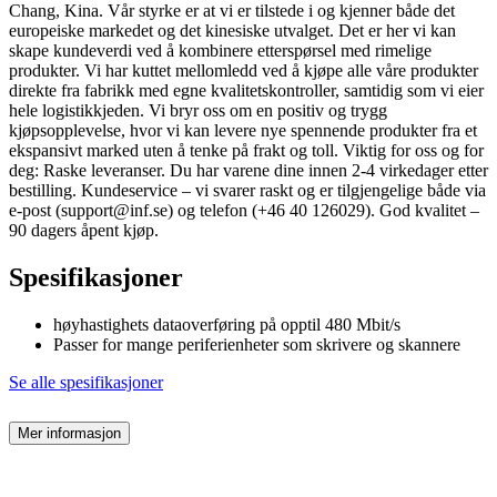
Chang, Kina. Vår styrke er at vi er tilstede i og kjenner både det
europeiske markedet og det kinesiske utvalget. Det er her vi kan
skape kundeverdi ved å kombinere etterspørsel med rimelige
produkter. Vi har kuttet mellomledd ved å kjøpe alle våre produkter
direkte fra fabrikk med egne kvalitetskontroller, samtidig som vi eier
hele logistikkjeden. Vi bryr oss om en positiv og trygg
kjøpsopplevelse, hvor vi kan levere nye spennende produkter fra et
ekspansivt marked uten å tenke på frakt og toll. Viktig for oss og for
deg: Raske leveranser. Du har varene dine innen 2-4 virkedager etter
bestilling. Kundeservice – vi svarer raskt og er tilgjengelige både via
e-post (support@inf.se) og telefon (+46 40 126029). God kvalitet –
90 dagers åpent kjøp.
Spesifikasjoner
høyhastighets dataoverføring på opptil 480 Mbit/s
Passer for mange periferienheter som skrivere og skannere
Se alle spesifikasjoner
Mer informasjon