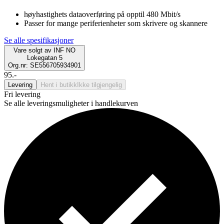
høyhastighets dataoverføring på opptil 480 Mbit/s
Passer for mange periferienheter som skrivere og skannere
Se alle spesifikasjoner
Vare solgt av
INF NO
Lokegatan 5
Org.nr: SE556705934901
95.-
Levering
Hent i butikk
Ikke tilgjengelig
Fri levering
Se alle leveringsmuligheter i handlekurven