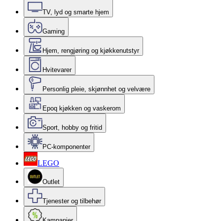
TV, lyd og smarte hjem
Gaming
Hjem, rengjøring og kjøkkenutstyr
Hvitevarer
Personlig pleie, skjønnhet og velvære
Epoq kjøkken og vaskerom
Sport, hobby og fritid
PC-komponenter
LEGO
Outlet
Tjenester og tilbehør
Kampanjer