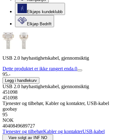
Elkjøps kundeklubb
Elkjøp Bedrift
USB 2.0 høyhastighetskabel, gjennomsiktig
Dette produktet er ikke rangert enda.
0
95.-
Legg i handlekurv
USB 2.0 høyhastighetskabel, gjennomsiktig
451098
451098
Tjenester og tilbehør, Kabler og kontakter, USB-kabel
goobay
95
NOK
4040849689727
Tjenester og tilbehør
Kabler og kontakter
USB-kabel
Vare solgt av
INF NO