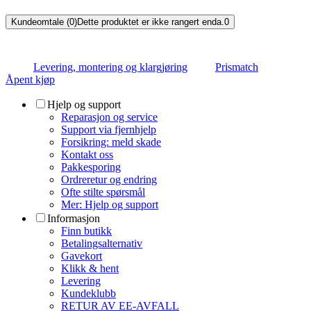
Kundeomtale (0)
Dette produktet er ikke rangert enda.
0
Levering, montering og klargjøring
Prismatch
Åpent kjøp
Hjelp og support
Reparasjon og service
Support via fjernhjelp
Forsikring: meld skade
Kontakt oss
Pakkesporing
Ordreretur og endring
Ofte stilte spørsmål
Mer: Hjelp og support
Informasjon
Finn butikk
Betalingsalternativ
Gavekort
Klikk & hent
Levering
Kundeklubb
RETUR AV EE-AVFALL