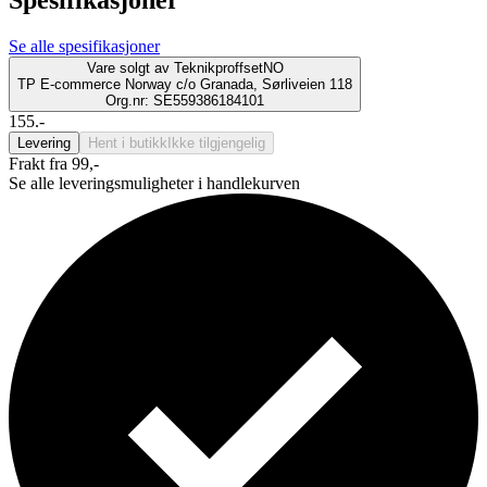
Se alle spesifikasjoner
Vare solgt av
TeknikproffsetNO
TP E-commerce Norway c/o Granada, Sørliveien 118
Org.nr: SE559386184101
155.-
Levering
Hent i butikk
Ikke tilgjengelig
Frakt fra 99,-
Se alle leveringsmuligheter i handlekurven