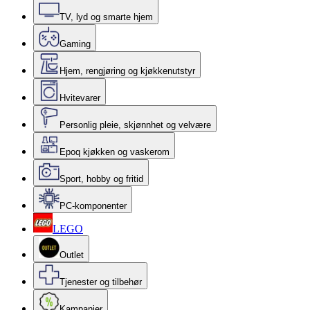
TV, lyd og smarte hjem
Gaming
Hjem, rengjøring og kjøkkenutstyr
Hvitevarer
Personlig pleie, skjønnhet og velvære
Epoq kjøkken og vaskerom
Sport, hobby og fritid
PC-komponenter
LEGO
Outlet
Tjenester og tilbehør
Kampanjer