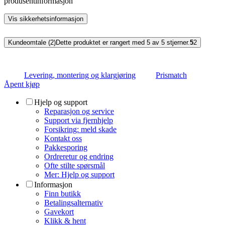
produsentinformasjon
Vis sikkerhetsinformasjon
Kundeomtale (2)
Dette produktet er rangert med 5 av 5 stjerner.
5
2
Levering, montering og klargjøring
Prismatch
Åpent kjøp
Hjelp og support
Reparasjon og service
Support via fjernhjelp
Forsikring: meld skade
Kontakt oss
Pakkesporing
Ordreretur og endring
Ofte stilte spørsmål
Mer: Hjelp og support
Informasjon
Finn butikk
Betalingsalternativ
Gavekort
Klikk & hent