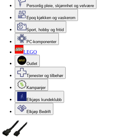
Personlig pleie, skjønnhet og velvære
Epoq kjøkken og vaskerom
Sport, hobby og fritid
PC-komponenter
LEGO
Outlet
Tjenester og tilbehør
Kampanjer
Elkjøps kundeklubb
Elkjøp Bedrift