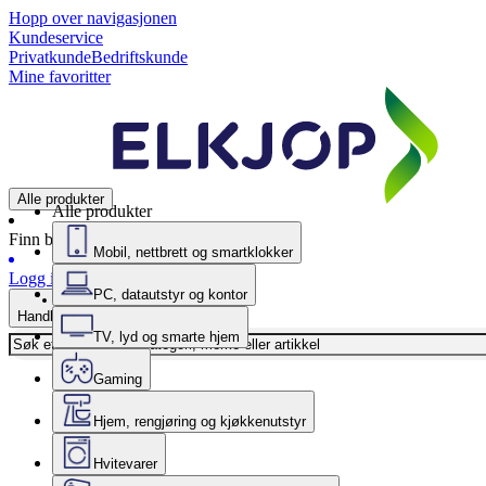
Hopp over navigasjonen
Kundeservice
Privatkunde
Bedriftskunde
Mine favoritter
Alle produkter
Alle produkter
Finn butikk
Mobil, nettbrett og smartklokker
Logg inn
PC, datautstyr og kontor
Handlekurv
TV, lyd og smarte hjem
Gaming
Hjem, rengjøring og kjøkkenutstyr
Hvitevarer