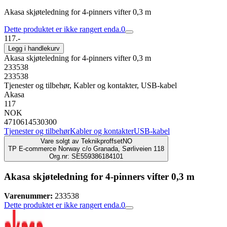
Akasa skjøteledning for 4-pinners vifter 0,3 m
Dette produktet er ikke rangert enda.
0
117.-
Legg i handlekurv
Akasa skjøteledning for 4-pinners vifter 0,3 m
233538
233538
Tjenester og tilbehør, Kabler og kontakter, USB-kabel
Akasa
117
NOK
4710614530300
Tjenester og tilbehør
Kabler og kontakter
USB-kabel
Vare solgt av
TeknikproffsetNO
TP E-commerce Norway c/o Granada, Sørliveien 118
Org.nr: SE559386184101
Akasa skjøteledning for 4-pinners vifter 0,3 m
Varenummer:
233538
Dette produktet er ikke rangert enda.
0