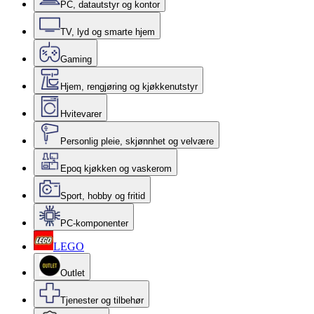
PC, datautstyr og kontor
TV, lyd og smarte hjem
Gaming
Hjem, rengjøring og kjøkkenutstyr
Hvitevarer
Personlig pleie, skjønnhet og velvære
Epoq kjøkken og vaskerom
Sport, hobby og fritid
PC-komponenter
LEGO
Outlet
Tjenester og tilbehør