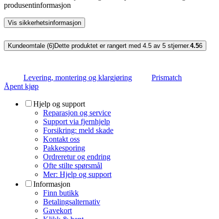
produsentinformasjon
Vis sikkerhetsinformasjon
Kundeomtale (6)
Dette produktet er rangert med 4.5 av 5 stjerner.
4.5
6
Levering, montering og klargjøring
Prismatch
Åpent kjøp
Hjelp og support
Reparasjon og service
Support via fjernhjelp
Forsikring: meld skade
Kontakt oss
Pakkesporing
Ordreretur og endring
Ofte stilte spørsmål
Mer: Hjelp og support
Informasjon
Finn butikk
Betalingsalternativ
Gavekort