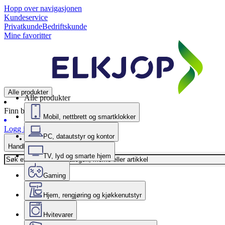
Hopp over navigasjonen
Kundeservice
Privatkunde
Bedriftskunde
Mine favoritter
Alle produkter
Alle produkter
Finn butikk
Mobil, nettbrett og smartklokker
Logg inn
PC, datautstyr og kontor
Handlekurv
TV, lyd og smarte hjem
Gaming
Hjem, rengjøring og kjøkkenutstyr
Hvitevarer