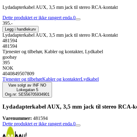
Lydadapterkabel AUX, 3,5 mm jack til stereo RCA-kontakt
Dette produktet er ikke rangert enda.
0
395.-
Legg i handlekurv
Lydadapterkabel AUX, 3,5 mm jack til stereo RCA-kontakt
481594
481594
Tjenester og tilbehør, Kabler og kontakter, Lydkabel
goobay
395
NOK
4040849507809
Tjenester og tilbehør
Kabler og kontakter
Lydkabel
Vare solgt av
INF NO
Lokegatan 5
Org.nr: SE556705934901
Lydadapterkabel AUX, 3,5 mm jack til stereo RCA-k
Varenummer:
481594
Dette produktet er ikke rangert enda.
0