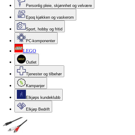
Personlig pleie, skjønnhet og velvære
Epoq kjøkken og vaskerom
Sport, hobby og fritid
PC-komponenter
LEGO
Outlet
Tjenester og tilbehør
Kampanjer
Elkjøps kundeklubb
Elkjøp Bedrift