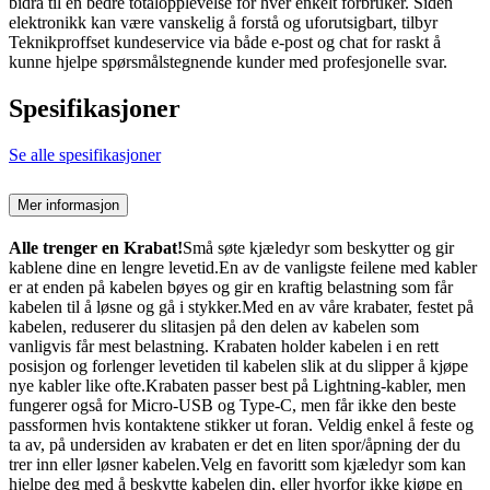
bidra til en bedre totalopplevelse for hver enkelt forbruker. Siden
elektronikk kan være vanskelig å forstå og uforutsigbart, tilbyr
Teknikproffset kundeservice via både e-post og chat for raskt å
kunne hjelpe spørsmålstegnende kunder med profesjonelle svar.
Spesifikasjoner
Se alle spesifikasjoner
Mer informasjon
Alle trenger en Krabat!
Små søte kjæledyr som beskytter og gir
kablene dine en lengre levetid.En av de vanligste feilene med kabler
er at enden på kabelen bøyes og gir en kraftig belastning som får
kabelen til å løsne og gå i stykker.Med en av våre krabater, festet på
kabelen, reduserer du slitasjen på den delen av kabelen som
vanligvis får mest belastning. Krabaten holder kabelen i en rett
posisjon og forlenger levetiden til kabelen slik at du slipper å kjøpe
nye kabler like ofte.Krabaten passer best på Lightning-kabler, men
fungerer også for Micro-USB og Type-C, men får ikke den beste
passformen hvis kontaktene stikker ut foran. Veldig enkel å feste og
ta av, på undersiden av krabaten er det en liten spor/åpning der du
trer inn eller løsner kabelen.Velg en favoritt som kjæledyr som kan
hjelpe deg med å beskytte kabelen din, eller hvorfor ikke kjøpe en