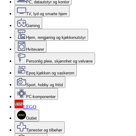
PC, datautstyr og kontor
TV, lyd og smarte hjem
Gaming
Hjem, rengjøring og kjøkkenutstyr
Hvitevarer
Personlig pleie, skjønnhet og velvære
Epoq kjøkken og vaskerom
Sport, hobby og fritid
PC-komponenter
LEGO
Outlet
Tjenester og tilbehør