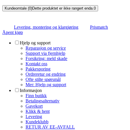
Kundeomtale (0)
Dette produktet er ikke rangert enda.
0
Levering, montering og klargjøring
Prismatch
Åpent kjøp
Hjelp og support
Reparasjon og service
Support via fjernhjelp
Forsikring: meld skade
Kontakt oss
Pakkesporing
Ordreretur og endring
Ofte stilte spørsmål
Mer: Hjelp og support
Informasjon
Finn butikk
Betalingsalternativ
Gavekort
Klikk & hent
Levering
Kundeklubb
RETUR AV EE-AVFALL