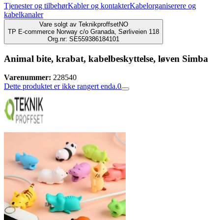
Tjenester og tilbehør
Kabler og kontakter
Kabelorganiserere og
kabelkanaler
Vare solgt av
TeknikproffsetNO
TP E-commerce Norway c/o Granada, Sørliveien 118
Org.nr: SE559386184101
Animal bite, krabat, kabelbeskyttelse, løven Simba
Varenummer:
228540
Dette produktet er ikke rangert enda.
0