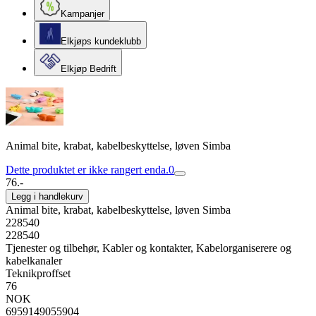
Kampanjer
Elkjøps kundeklubb
Elkjøp Bedrift
Animal bite, krabat, kabelbeskyttelse, løven Simba
Dette produktet er ikke rangert enda.
0
76.-
Legg i handlekurv
Animal bite, krabat, kabelbeskyttelse, løven Simba
228540
228540
Tjenester og tilbehør, Kabler og kontakter, Kabelorganiserere og
kabelkanaler
Teknikproffset
76
NOK
6959149055904