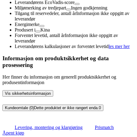
Leverandørens EcoVadis-score
Miljømerking av tredjepart
Ingen godkjenning
Tilgang til reservedeler, antall år
Informasjon ikke oppgitt av
leverandør
Energimerke
Produsert i
Kina
Forventet levetid, antall år
Informasjon ikke oppgitt av
leverandør
Leverandørens kalkulasjoner av forventet levetid
les mer her
Informasjon om produktsikkerhet og data
prosessering
Her finner du informasjon om generell produktsikkerhet og
produsentinformasjon
Vis sikkerhetsinformasjon
Kundeomtale (0)
Dette produktet er ikke rangert enda.
0
Levering, montering og klargjøring
Prismatch
Åpent kjøp