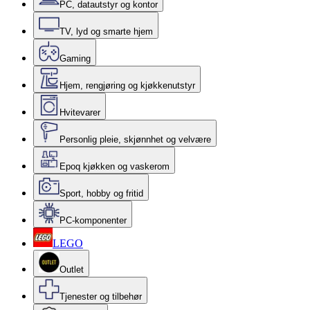
PC, datautstyr og kontor
TV, lyd og smarte hjem
Gaming
Hjem, rengjøring og kjøkkenutstyr
Hvitevarer
Personlig pleie, skjønnhet og velvære
Epoq kjøkken og vaskerom
Sport, hobby og fritid
PC-komponenter
LEGO
Outlet
Tjenester og tilbehør