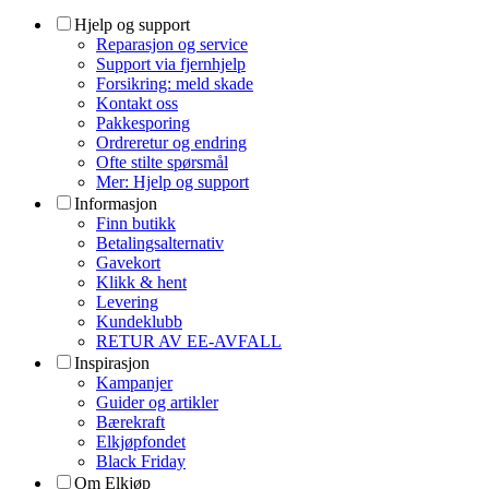
Hjelp og support
Reparasjon og service
Support via fjernhjelp
Forsikring: meld skade
Kontakt oss
Pakkesporing
Ordreretur og endring
Ofte stilte spørsmål
Mer: Hjelp og support
Informasjon
Finn butikk
Betalingsalternativ
Gavekort
Klikk & hent
Levering
Kundeklubb
RETUR AV EE-AVFALL
Inspirasjon
Kampanjer
Guider og artikler
Bærekraft
Elkjøpfondet
Black Friday
Om Elkjøp