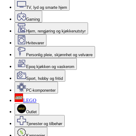
TV, lyd og smarte hjem
Gaming
Hjem, rengjøring og kjøkkenutstyr
Hvitevarer
Personlig pleie, skjønnhet og velvære
Epoq kjøkken og vaskerom
Sport, hobby og fritid
PC-komponenter
LEGO
Outlet
Tjenester og tilbehør
Kampanjer