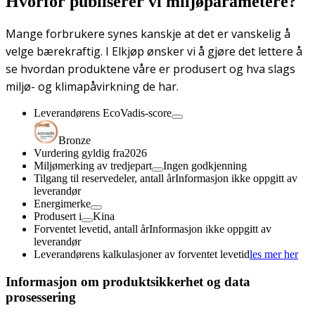
Hvorfor publiserer vi miljøparametere?
Mange forbrukere synes kanskje at det er vanskelig å
velge bærekraftig. I Elkjøp ønsker vi å gjøre det lettere å
se hvordan produktene våre er produsert og hva slags
miljø- og klimapåvirkning de har.
Leverandørens EcoVadis-score
Bronze
Vurdering gyldig fra
2026
Miljømerking av tredjepart
Ingen godkjenning
Tilgang til reservedeler, antall år
Informasjon ikke oppgitt av
leverandør
Energimerke
Produsert i
Kina
Forventet levetid, antall år
Informasjon ikke oppgitt av
leverandør
Leverandørens kalkulasjoner av forventet levetid
les mer her
Informasjon om produktsikkerhet og data
prosessering