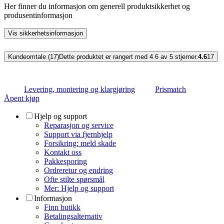
Her finner du informasjon om generell produktsikkerhet og
produsentinformasjon
Vis sikkerhetsinformasjon
Kundeomtale (17)
Dette produktet er rangert med 4.6 av 5 stjerner.
4.6
17
Levering, montering og klargjøring
Prismatch
Åpent kjøp
Hjelp og support
Reparasjon og service
Support via fjernhjelp
Forsikring: meld skade
Kontakt oss
Pakkesporing
Ordreretur og endring
Ofte stilte spørsmål
Mer: Hjelp og support
Informasjon
Finn butikk
Betalingsalternativ