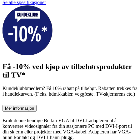
Se alle spesifikasjoner
Få -10% ved kjøp av tilbehørsprodukter
til TV*
Kundeklubbmedlem? Få 10% rabatt på tilbehør. Rabatten trekkes fra
i handlekurven. (F.eks. hdmi-kabler, veggfeste, TV-skjermrens etc.)
Mer informasjon
Bruk denne hendige Belkin VGA til DVI-I-adapteren til å
konvertere videosignaler fra din stasjonære PC med DVI-I-port til
din skjerm eller projektor med VGA-kabel. Adapteren har VGA-
hunn-kontakt og DVI-I-hann-plugg.