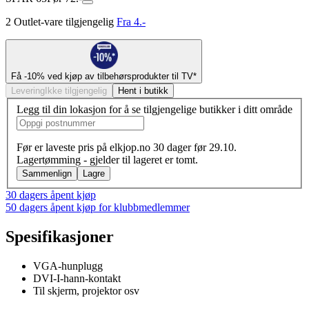
2 Outlet-vare tilgjengelig
Fra 4.-
Få -10% ved kjøp av tilbehørsprodukter til TV*
Levering
Ikke tilgjengelig
Hent i butikk
Legg til din lokasjon for å se tilgjengelige butikker i ditt område
Før er laveste pris på elkjop.no 30 dager før 29.10.
Lagertømming - gjelder til lageret er tomt.
Sammenlign
Lagre
30 dagers åpent kjøp
50 dagers åpent kjøp for klubbmedlemmer
Spesifikasjoner
VGA-hunplugg
DVI-I-hann-kontakt
Til skjerm, projektor osv