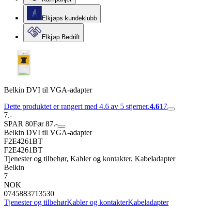
Elkjøps kundeklubb
Elkjøp Bedrift
Belkin DVI til VGA-adapter
Dette produktet er rangert med 4.6 av 5 stjerner.
4.6
17
7.-
SPAR 80
Før 87.-
Belkin DVI til VGA-adapter
F2E4261BT
F2E4261BT
Tjenester og tilbehør, Kabler og kontakter, Kabeladapter
Belkin
7
NOK
0745883713530
Tjenester og tilbehør
Kabler og kontakter
Kabeladapter