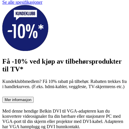
Se alle spesifikasjoner
Få -10% ved kjøp av tilbehørsprodukter
til TV*
Kundeklubbmedlem? Få 10% rabatt på tilbehør. Rabatten trekkes fra
i handlekurven. (F.eks. hdmi-kabler, veggfeste, TV-skjermrens etc.)
Mer informasjon
Med denne hendige Belkin DVI til VGA-adapteren kan du
konvertere videosignaler fra din bærbare eller stasjonære PC med
VGA-port til din skjerm eller projektor med DVI-kabel. Adapteren
har VGA hannplugg og DVI hunnkontakt.