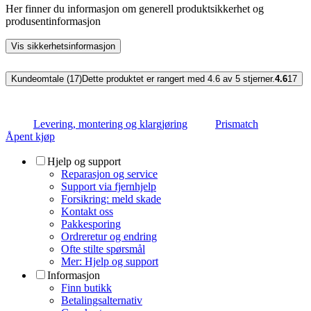
Her finner du informasjon om generell produktsikkerhet og
produsentinformasjon
Vis sikkerhetsinformasjon
Kundeomtale (17)
Dette produktet er rangert med 4.6 av 5 stjerner.
4.6
17
Levering, montering og klargjøring
Prismatch
Åpent kjøp
Hjelp og support
Reparasjon og service
Support via fjernhjelp
Forsikring: meld skade
Kontakt oss
Pakkesporing
Ordreretur og endring
Ofte stilte spørsmål
Mer: Hjelp og support
Informasjon
Finn butikk
Betalingsalternativ