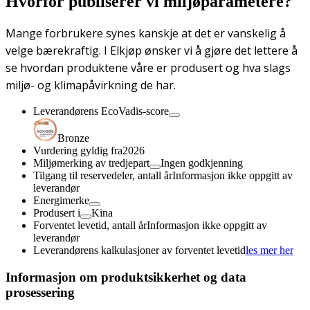
Hvorfor publiserer vi miljøparametere?
Mange forbrukere synes kanskje at det er vanskelig å
velge bærekraftig. I Elkjøp ønsker vi å gjøre det lettere å
se hvordan produktene våre er produsert og hva slags
miljø- og klimapåvirkning de har.
Leverandørens EcoVadis-score
Bronze
Vurdering gyldig fra
2026
Miljømerking av tredjepart
Ingen godkjenning
Tilgang til reservedeler, antall år
Informasjon ikke oppgitt av
leverandør
Energimerke
Produsert i
Kina
Forventet levetid, antall år
Informasjon ikke oppgitt av
leverandør
Leverandørens kalkulasjoner av forventet levetid
les mer her
Informasjon om produktsikkerhet og data
prosessering