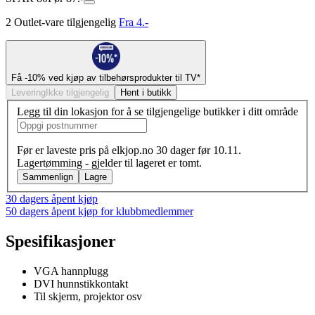
2 Outlet-vare tilgjengelig
Fra 4.-
Få -10% ved kjøp av tilbehørsprodukter til TV*
Levering
Ikke tilgjengelig
Hent i butikk
Legg til din lokasjon for å se tilgjengelige butikker i ditt område
Før er laveste pris på elkjop.no 30 dager før 10.11.
Lagertømming - gjelder til lageret er tomt.
Sammenlign
Lagre
30 dagers åpent kjøp
50 dagers åpent kjøp for klubbmedlemmer
Spesifikasjoner
VGA hannplugg
DVI hunnstikkontakt
Til skjerm, projektor osv