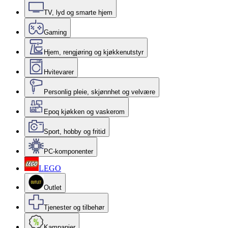
TV, lyd og smarte hjem
Gaming
Hjem, rengjøring og kjøkkenutstyr
Hvitevarer
Personlig pleie, skjønnhet og velvære
Epoq kjøkken og vaskerom
Sport, hobby og fritid
PC-komponenter
LEGO
Outlet
Tjenester og tilbehør
Kampanjer