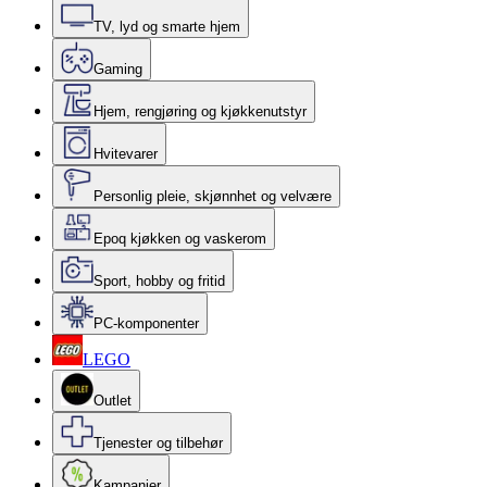
TV, lyd og smarte hjem
Gaming
Hjem, rengjøring og kjøkkenutstyr
Hvitevarer
Personlig pleie, skjønnhet og velvære
Epoq kjøkken og vaskerom
Sport, hobby og fritid
PC-komponenter
LEGO
Outlet
Tjenester og tilbehør
Kampanjer