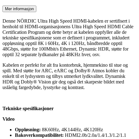
Mer informasjon
Denne NÖRDIC Ultra High Speed HDMI-kabelen er sertifisert i
henhold til HDMI-organisasjonens Ultra High Speed HDMI Cable
Certification Program og dette betyr at kabelen oppfyller alle de
tekniske spesifikasjonene som er definert i programmet, inkludert
oppløsning opptil 8K i 60Hz, 4K i 120Hz, båndbredde opptil
48Gbps, støtte for 100Mbit/s Ethernet, Dynamic HDR, støtte for
opptil 32 separate lydkanaler på 48KHz hver, osv.
Kabelen er perfekt for alt fra kontorbruk, hjemmekino til stue og
spill. Med støtte for ARC, eARC og Dolby® Atmos kobler du
enkelt til et lydsystem og tilbys utmerket lydkvalitet. Dynamisk
HDR og Dobly® Vision gir deg også det skarpeste bildet med
uslåelig fargedybde, lysstyrke og kontrast.
Tekniske spesifikasjoner
Video
Oppløsning:
8K60Hz, 4K144Hz, 4K120Hz
Bakoverkompatibilitet:
HDMI2.0b/2.0a/1.4/1.3/1.2/1.1