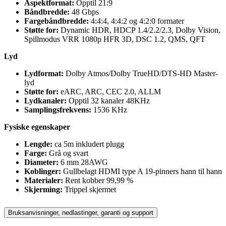
Aspektformat:
Opptil 21:9
Båndbredde:
48 Gbps
Fargebåndbredde:
4:4:4, 4:4:2 og 4:2:0 formater
Støtte for:
Dynamic HDR, HDCP 1.4/2.2/2.3, Dolby Vision,
Spillmodus VRR 1080p HFR 3D, DSC 1.2, QMS, QFT
Lyd
Lydformat:
Dolby Atmos/Dolby TrueHD/DTS-HD Master-
lyd
Støtte for:
eARC, ARC, CEC 2.0, ALLM
Lydkanaler:
Opptil 32 kanaler 48KHz
Samplingsfrekvens:
1536 KHz
Fysiske egenskaper
Lengde:
ca 5m inkludert plugg
Farge:
Grå og svart
Diameter:
6 mm 28AWG
Koblinger:
Gullbelagt HDMI type A 19-pinners hann til hann
Materialer:
Rent kobber 99,99 %
Skjerming:
Trippel skjermet
Bruksanvisninger, nedlastinger, garanti og support