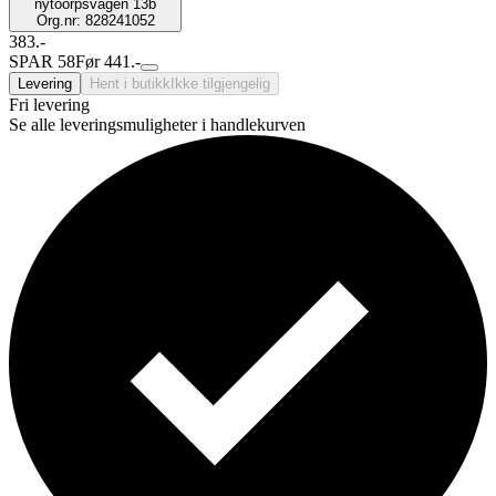
nytoorpsvägen 13b
Org.nr: 828241052
383.-
SPAR 58
Før 441.-
Levering
Hent i butikk
Ikke tilgjengelig
Fri levering
Se alle leveringsmuligheter i handlekurven