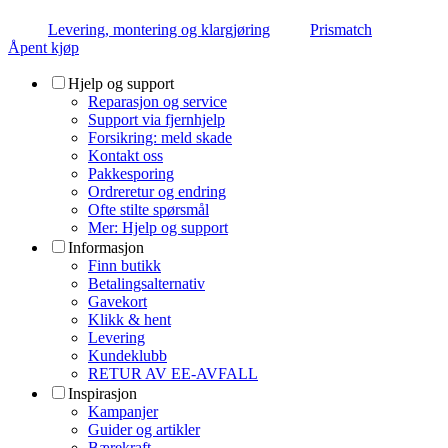
Levering, montering og klargjøring
Prismatch
Åpent kjøp
Hjelp og support
Reparasjon og service
Support via fjernhjelp
Forsikring: meld skade
Kontakt oss
Pakkesporing
Ordreretur og endring
Ofte stilte spørsmål
Mer: Hjelp og support
Informasjon
Finn butikk
Betalingsalternativ
Gavekort
Klikk & hent
Levering
Kundeklubb
RETUR AV EE-AVFALL
Inspirasjon
Kampanjer
Guider og artikler
Bærekraft