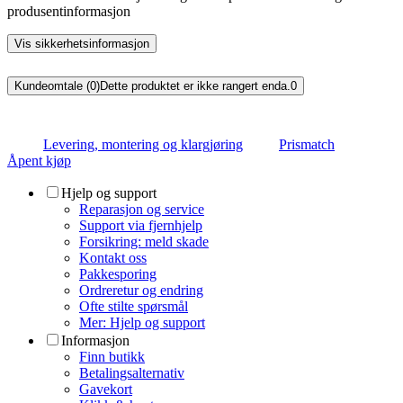
produsentinformasjon
Vis sikkerhetsinformasjon
Kundeomtale (0)
Dette produktet er ikke rangert enda.
0
Levering, montering og klargjøring
Prismatch
Åpent kjøp
Hjelp og support
Reparasjon og service
Support via fjernhjelp
Forsikring: meld skade
Kontakt oss
Pakkesporing
Ordreretur og endring
Ofte stilte spørsmål
Mer: Hjelp og support
Informasjon
Finn butikk
Betalingsalternativ
Gavekort