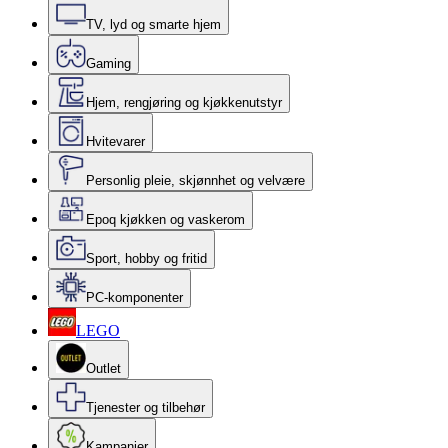
TV, lyd og smarte hjem
Gaming
Hjem, rengjøring og kjøkkenutstyr
Hvitevarer
Personlig pleie, skjønnhet og velvære
Epoq kjøkken og vaskerom
Sport, hobby og fritid
PC-komponenter
LEGO
Outlet
Tjenester og tilbehør
Kampanjer