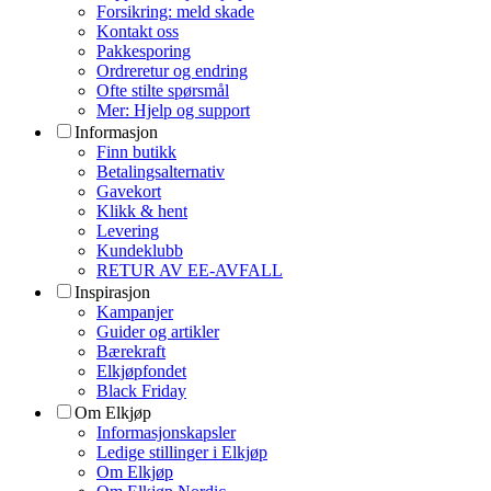
Forsikring: meld skade
Kontakt oss
Pakkesporing
Ordreretur og endring
Ofte stilte spørsmål
Mer: Hjelp og support
Informasjon
Finn butikk
Betalingsalternativ
Gavekort
Klikk & hent
Levering
Kundeklubb
RETUR AV EE-AVFALL
Inspirasjon
Kampanjer
Guider og artikler
Bærekraft
Elkjøpfondet
Black Friday
Om Elkjøp
Informasjonskapsler
Ledige stillinger i Elkjøp
Om Elkjøp