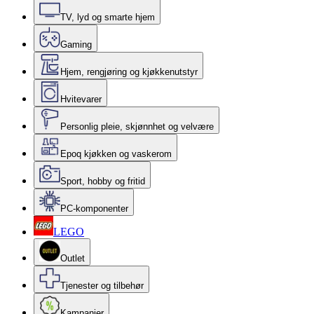
TV, lyd og smarte hjem
Gaming
Hjem, rengjøring og kjøkkenutstyr
Hvitevarer
Personlig pleie, skjønnhet og velvære
Epoq kjøkken og vaskerom
Sport, hobby og fritid
PC-komponenter
LEGO
Outlet
Tjenester og tilbehør
Kampanjer