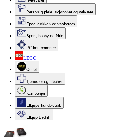
Hvitevarer
Personlig pleie, skjønnhet og velvære
Epoq kjøkken og vaskerom
Sport, hobby og fritid
PC-komponenter
LEGO
Outlet
Tjenester og tilbehør
Kampanjer
Elkjøps kundeklubb
Elkjøp Bedrift