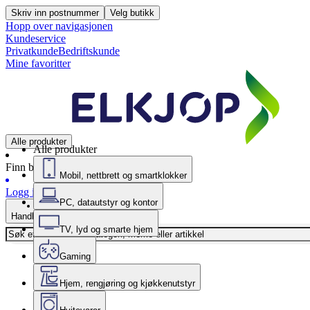
Skriv inn postnummer
Velg butikk
Hopp over navigasjonen
Kundeservice
Privatkunde
Bedriftskunde
Mine favoritter
Alle produkter
Alle produkter
Finn butikk
Mobil, nettbrett og smartklokker
Logg inn
PC, datautstyr og kontor
Handlekurv
TV, lyd og smarte hjem
Gaming
Hjem, rengjøring og kjøkkenutstyr