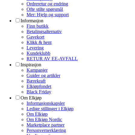
Ordreretur og endring
Ofte stilte spørsmål
Mer: Hjelp og support
Informasjon
Finn butikk
Betalingsalternativ
Gavekort
Klikk & hent
Levering
Kundeklubb
RETUR AV EE-AVFALL
Inspirasjon
Kampanjer
Guider og artikler
Bærekraft
Elkjøpfondet
Black Friday
Om Elkjøp
Informasjonskapsler
Ledige stillinger i Elkjøp
Om Elkjøp
Om Elkjøp Nordic
Marketplace partner
Personvernerklæring