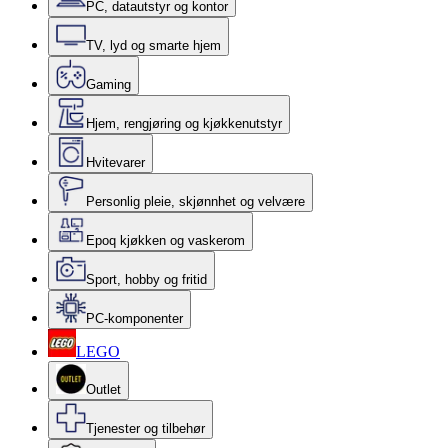
PC, datautstyr og kontor
TV, lyd og smarte hjem
Gaming
Hjem, rengjøring og kjøkkenutstyr
Hvitevarer
Personlig pleie, skjønnhet og velvære
Epoq kjøkken og vaskerom
Sport, hobby og fritid
PC-komponenter
LEGO
Outlet
Tjenester og tilbehør