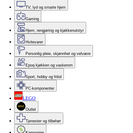
TV, lyd og smarte hjem
Gaming
Hjem, rengjøring og kjøkkenutstyr
Hvitevarer
Personlig pleie, skjønnhet og velvære
Epoq kjøkken og vaskerom
Sport, hobby og fritid
PC-komponenter
LEGO
Outlet
Tjenester og tilbehør
Kampanjer