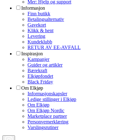
Mer: Hjelp og support
Informasjon
Finn butikk
Betalingsalternativ
Gavekort
Klikk & hent
Levering
Kundeklubb
RETUR AV EE-AVFALL
Inspirasjon
Kampanjer
Guider og artikler
Bærekraft
Elkjøpfondet
Black Friday
Om Elkjøp
Informasjonskapsler
Ledige stillinger i Elkjøp
Om Elkjøp
Om Elkjøp Nordic
Marketplace partner
Personvernerklæring
Varslingsrutiner