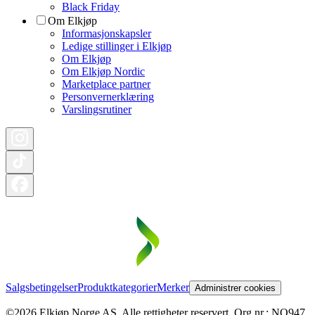
Black Friday
Om Elkjøp
Informasjonskapsler
Ledige stillinger i Elkjøp
Om Elkjøp
Om Elkjøp Nordic
Marketplace partner
Personvernerklæring
Varslingsrutiner
Salgsbetingelser
Produktkategorier
Merker
Administrer cookies
©2026 Elkjøp Norge AS. Alle rettigheter reservert. Org nr.: NO947