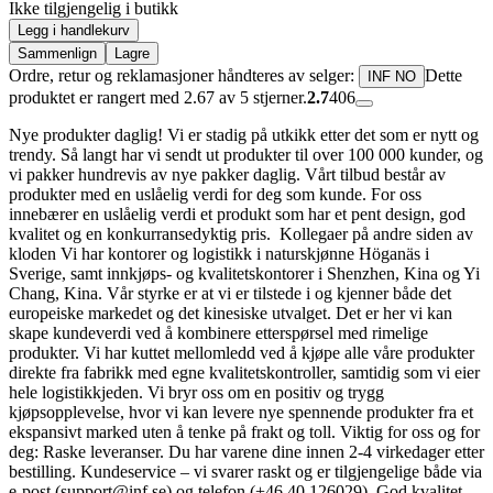
Ikke tilgjengelig i butikk
Legg i handlekurv
Sammenlign
Lagre
Ordre, retur og reklamasjoner håndteres av selger:
Dette
INF NO
produktet er rangert med 2.67 av 5 stjerner.
2.7
406
Nye produkter daglig! Vi er stadig på utkikk etter det som er nytt og
trendy. Så langt har vi sendt ut produkter til over 100 000 kunder, og
vi pakker hundrevis av nye pakker daglig. Vårt tilbud består av
produkter med en uslåelig verdi for deg som kunde. For oss
innebærer en uslåelig verdi et produkt som har et pent design, god
kvalitet og en konkurransedyktig pris. Kollegaer på andre siden av
kloden Vi har kontorer og logistikk i naturskjønne Höganäs i
Sverige, samt innkjøps- og kvalitetskontorer i Shenzhen, Kina og Yi
Chang, Kina. Vår styrke er at vi er tilstede i og kjenner både det
europeiske markedet og det kinesiske utvalget. Det er her vi kan
skape kundeverdi ved å kombinere etterspørsel med rimelige
produkter. Vi har kuttet mellomledd ved å kjøpe alle våre produkter
direkte fra fabrikk med egne kvalitetskontroller, samtidig som vi eier
hele logistikkjeden. Vi bryr oss om en positiv og trygg
kjøpsopplevelse, hvor vi kan levere nye spennende produkter fra et
ekspansivt marked uten å tenke på frakt og toll. Viktig for oss og for
deg: Raske leveranser. Du har varene dine innen 2-4 virkedager etter
bestilling. Kundeservice – vi svarer raskt og er tilgjengelige både via
e-post (support@inf.se) og telefon (+46 40 126029). God kvalitet –