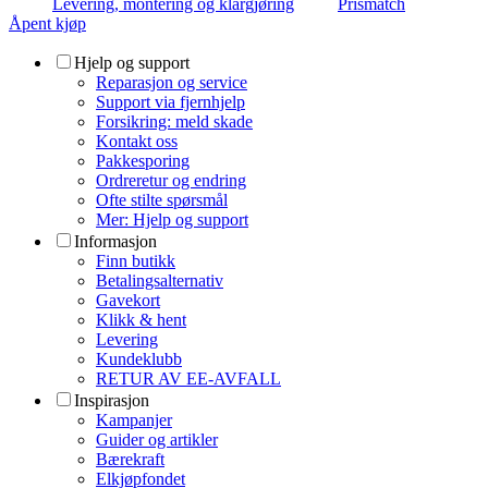
Levering, montering og klargjøring
Prismatch
Åpent kjøp
Hjelp og support
Reparasjon og service
Support via fjernhjelp
Forsikring: meld skade
Kontakt oss
Pakkesporing
Ordreretur og endring
Ofte stilte spørsmål
Mer: Hjelp og support
Informasjon
Finn butikk
Betalingsalternativ
Gavekort
Klikk & hent
Levering
Kundeklubb
RETUR AV EE-AVFALL
Inspirasjon
Kampanjer
Guider og artikler
Bærekraft
Elkjøpfondet