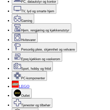
PC, datautstyr og kontor
TV, lyd og smarte hjem
Gaming
Hjem, rengjøring og kjøkkenutstyr
Hvitevarer
Personlig pleie, skjønnhet og velvære
Epoq kjøkken og vaskerom
Sport, hobby og fritid
PC-komponenter
LEGO
Outlet
Tjenester og tilbehør