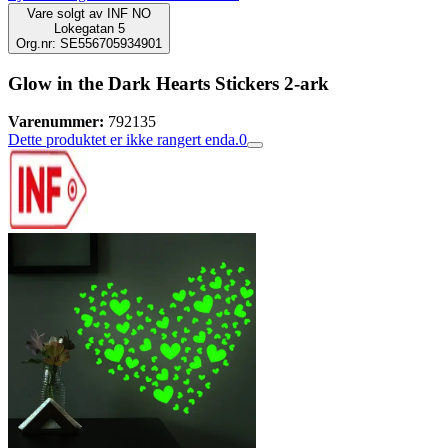
Vare solgt av
INF NO
Lokegatan 5
Org.nr: SE556705934901
Glow in the Dark Hearts Stickers 2-ark
Varenummer:
792135
Dette produktet er ikke rangert enda.
0