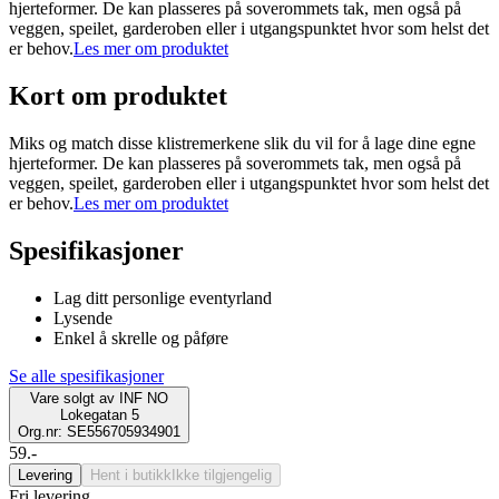
hjerteformer. De kan plasseres på soverommets tak, men også på
veggen, speilet, garderoben eller i utgangspunktet hvor som helst det
er behov.
Les mer om produktet
Kort om produktet
Miks og match disse klistremerkene slik du vil for å lage dine egne
hjerteformer. De kan plasseres på soverommets tak, men også på
veggen, speilet, garderoben eller i utgangspunktet hvor som helst det
er behov.
Les mer om produktet
Spesifikasjoner
Lag ditt personlige eventyrland
Lysende
Enkel å skrelle og påføre
Se alle spesifikasjoner
Vare solgt av
INF NO
Lokegatan 5
Org.nr: SE556705934901
59.-
Levering
Hent i butikk
Ikke tilgjengelig
Fri levering