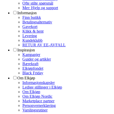
Ofte stilte spørsmål
Mer: Hjelp og support
Informasjon
Finn butikk
Betalingsalternativ
Gavekort
Klikk & hent
Levering
Kundeklubb
RETUR AV EE-AVFALL
Inspirasjon
Kampanjer
Guider og artikler
Bærekraft
Elkjøpfondet
Black Friday
Om Elkjøp
Informasjonskapsler
Ledige stillinger i Elkjøp
Om Elkjøp
Om Elkjøp Nordic
Marketplace partner
Personvernerklæring
Varslingsrutiner