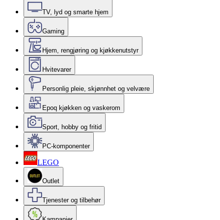
TV, lyd og smarte hjem
Gaming
Hjem, rengjøring og kjøkkenutstyr
Hvitevarer
Personlig pleie, skjønnhet og velvære
Epoq kjøkken og vaskerom
Sport, hobby og fritid
PC-komponenter
LEGO
Outlet
Tjenester og tilbehør
Kampanjer