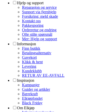
Hjelp og support
Reparasjon og service
Support via fjernhjelp
Forsikring: meld skade
Kontakt oss
Pakkesporing
Ordreretur og endring
Ofte stilte spørsmål
Mer: Hjelp og support
Informasjon
Finn butikk
Betalingsalternativ
Gavekort
Klikk & hent
Levering
Kundeklubb
RETUR AV EE-AVFALL
Inspirasjon
Kampanjer
Guider og artikler
Bærekraft
Elkjøpfondet
Black Friday
Om Elkjøp