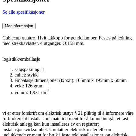
Se alle spesifikasjoner
Mer informasjon
Cablecup quattro. Hvit takkopp for pendellamper. Festes på ledning
med strekkavlaster. 4 utganger. Ø:158 mm.
logistikk/emballasje
salgspakning: 1
enhet: stykk
embalasje dimensjoner (lxbxh): 165mm x 195mm x 60mm
vekt: 126 gram
3
volum: 1,931 dm
vi er etter forskrift om elektrisk utstyr § 21 pliktig til å informere våre
forbrukere at installasjonsmateriell ment for å kunne inngå i et fast
elektrisk anlegg kan kun installeres av en registrert
installasjonsvirksomhet. Unntatt er elektrisk materiell som
utelukkende er ment for bruk i faste teleinstallasjoner, og elektrisk