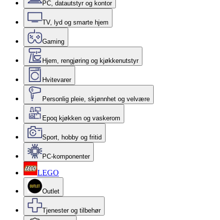
PC, datautstyr og kontor
TV, lyd og smarte hjem
Gaming
Hjem, rengjøring og kjøkkenutstyr
Hvitevarer
Personlig pleie, skjønnhet og velvære
Epoq kjøkken og vaskerom
Sport, hobby og fritid
PC-komponenter
LEGO
Outlet
Tjenester og tilbehør