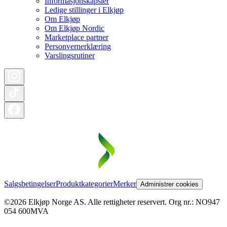
Informasjonskapsler
Ledige stillinger i Elkjøp
Om Elkjøp
Om Elkjøp Nordic
Marketplace partner
Personvernerklæring
Varslingsrutiner
Salgsbetingelser
Produktkategorier
Merker
Administrer cookies
©2026 Elkjøp Norge AS. Alle rettigheter reservert. Org nr.: NO947
054 600MVA