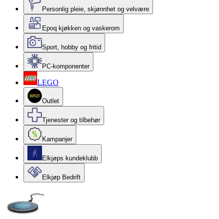
Personlig pleie, skjønnhet og velvære
Epoq kjøkken og vaskerom
Sport, hobby og fritid
PC-komponenter
LEGO
Outlet
Tjenester og tilbehør
Kampanjer
Elkjøps kundeklubb
Elkjøp Bedrift