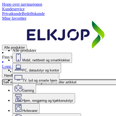
Hopp over navigasjonen
Kundeservice
Privatkunde
Bedriftskunde
Mine favoritter
Alle produkter
Alle produkter
Finn butikk
Mobil, nettbrett og smartklokker
Logg inn
PC, datautstyr og kontor
Handlekurv
TV, lyd og smarte hjem
Gaming
Hjem, rengjøring og kjøkkenutstyr
Hvitevarer