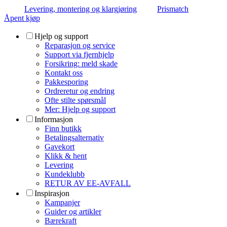
Levering, montering og klargjøring
Prismatch
Åpent kjøp
Hjelp og support
Reparasjon og service
Support via fjernhjelp
Forsikring: meld skade
Kontakt oss
Pakkesporing
Ordreretur og endring
Ofte stilte spørsmål
Mer: Hjelp og support
Informasjon
Finn butikk
Betalingsalternativ
Gavekort
Klikk & hent
Levering
Kundeklubb
RETUR AV EE-AVFALL
Inspirasjon
Kampanjer
Guider og artikler
Bærekraft