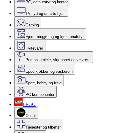
PC, datautstyr og kontor
TV, lyd og smarte hjem
Gaming
Hjem, rengjøring og kjøkkenutstyr
Hvitevarer
Personlig pleie, skjønnhet og velvære
Epoq kjøkken og vaskerom
Sport, hobby og fritid
PC-komponenter
LEGO
Outlet
Tjenester og tilbehør