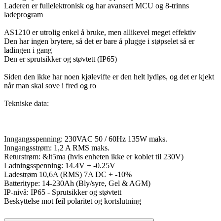
Laderen er fullelektronisk og har avansert MCU og 8-trinns
ladeprogram
AS1210 er utrolig enkel å bruke, men allikevel meget effektiv
Den har ingen brytere, så det er bare å plugge i støpselet så er
ladingen i gang
Den er sprutsikker og støvtett (IP65)
Siden den ikke har noen kjølevifte er den helt lydløs, og det er kjekt
når man skal sove i fred og ro
Tekniske data:
Inngangsspenning: 230VAC 50 / 60Hz 135W maks.
Inngangsstrøm: 1,2 A RMS maks.
Returstrøm: &lt5ma (hvis enheten ikke er koblet til 230V)
Ladningsspenning: 14.4V + -0.25V
Ladestrøm 10,6A (RMS) 7A DC + -10%
Batteritype: 14-230Ah (Bly/syre, Gel & AGM)
IP-nivå: IP65 - Sprutsikker og støvtett
Beskyttelse mot feil polaritet og kortslutning