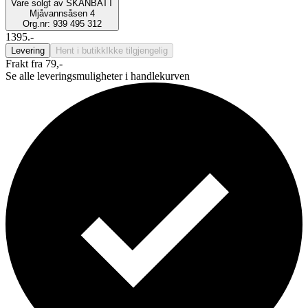
Vare solgt av
SKANBATT
Mjåvannsåsen 4
Org.nr: 939 495 312
1395.-
Levering
Hent i butikk
Ikke tilgjengelig
Frakt fra 79,-
Se alle leveringsmuligheter i handlekurven