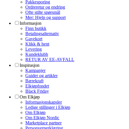
Pakkesporing
Ordreretur og endring
Ofte stilte spørsmål
Mer: Hjelp og support
Informasjon
Finn butikk
Betalingsalternativ
Gavekort
Klikk & hent
Levering
Kundeklubb
RETUR AV EE-AVFALL
Inspirasjon
Kampanjer
Guider og artikler
Bærekraft
Elkjøpfondet
Black Friday
Om Elkjøp
Informasjonskapsler
Ledige stillinger i Elkjøp
Om Elkjøp
Om Elkjøp Nordic
Marketplace partner
Personvernerklæring