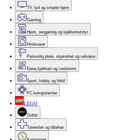
TV, lyd og smarte hjem
Gaming
Hjem, rengjøring og kjøkkenutstyr
Hvitevarer
Personlig pleie, skjønnhet og velvære
Epoq kjøkken og vaskerom
Sport, hobby og fritid
PC-komponenter
LEGO
Outlet
Tjenester og tilbehør
Kampanjer