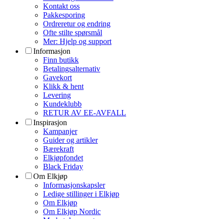
Kontakt oss
Pakkesporing
Ordreretur og endring
Ofte stilte spørsmål
Mer: Hjelp og support
Informasjon
Finn butikk
Betalingsalternativ
Gavekort
Klikk & hent
Levering
Kundeklubb
RETUR AV EE-AVFALL
Inspirasjon
Kampanjer
Guider og artikler
Bærekraft
Elkjøpfondet
Black Friday
Om Elkjøp
Informasjonskapsler
Ledige stillinger i Elkjøp
Om Elkjøp
Om Elkjøp Nordic