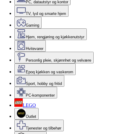
PC, datautstyr og kontor
TV, lyd og smarte hjem
Gaming
Hjem, rengjøring og kjøkkenutstyr
Hvitevarer
Personlig pleie, skjønnhet og velvære
Epoq kjøkken og vaskerom
Sport, hobby og fritid
PC-komponenter
LEGO
Outlet
Tjenester og tilbehør