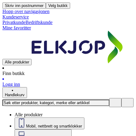
Skriv inn postnummer
Velg butikk
Hopp over navigasjonen
Kundeservice
Privatkunde
Bedriftskunde
Mine favoritter
Alle produkter
Finn butikk
Logg inn
Handlekurv
Alle produkter
Mobil, nettbrett og smartklokker