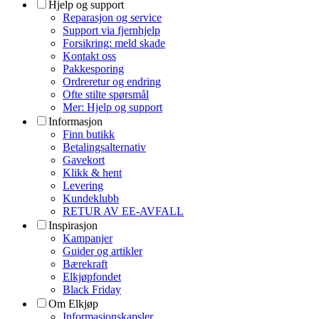
Hjelp og support
Reparasjon og service
Support via fjernhjelp
Forsikring: meld skade
Kontakt oss
Pakkesporing
Ordreretur og endring
Ofte stilte spørsmål
Mer: Hjelp og support
Informasjon
Finn butikk
Betalingsalternativ
Gavekort
Klikk & hent
Levering
Kundeklubb
RETUR AV EE-AVFALL
Inspirasjon
Kampanjer
Guider og artikler
Bærekraft
Elkjøpfondet
Black Friday
Om Elkjøp
Informasjonskapsler