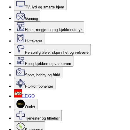
TV, lyd og smarte hjem
Gaming
Hjem, rengjøring og kjøkkenutstyr
Hvitevarer
Personlig pleie, skjønnhet og velvære
Epoq kjøkken og vaskerom
Sport, hobby og fritid
PC-komponenter
LEGO
Outlet
Tjenester og tilbehør
Kampanjer