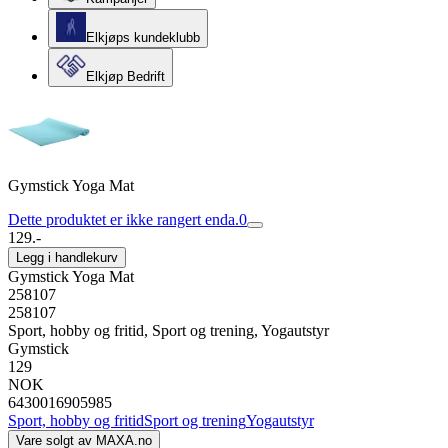
Elkjøps kundeklubb
Elkjøp Bedrift
Gymstick Yoga Mat
Dette produktet er ikke rangert enda.
0
129.-
Legg i handlekurv
Gymstick Yoga Mat
258107
258107
Sport, hobby og fritid, Sport og trening, Yogautstyr
Gymstick
129
NOK
6430016905985
Sport, hobby og fritid
Sport og trening
Yogautstyr
Vare solgt av
MAXA.no