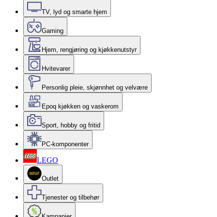
TV, lyd og smarte hjem
Gaming
Hjem, rengjøring og kjøkkenutstyr
Hvitevarer
Personlig pleie, skjønnhet og velvære
Epoq kjøkken og vaskerom
Sport, hobby og fritid
PC-komponenter
LEGO
Outlet
Tjenester og tilbehør
Kampanjer