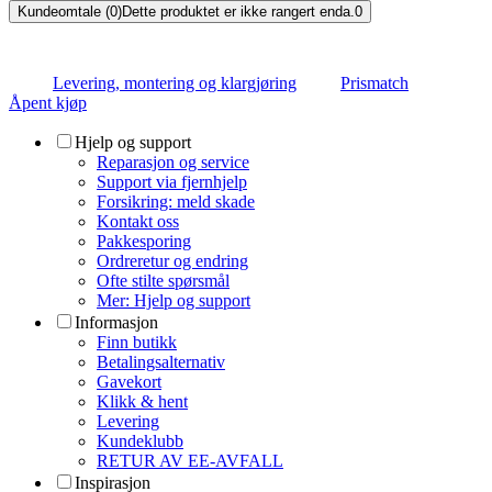
Kundeomtale (0)
Dette produktet er ikke rangert enda.
0
Levering, montering og klargjøring
Prismatch
Åpent kjøp
Hjelp og support
Reparasjon og service
Support via fjernhjelp
Forsikring: meld skade
Kontakt oss
Pakkesporing
Ordreretur og endring
Ofte stilte spørsmål
Mer: Hjelp og support
Informasjon
Finn butikk
Betalingsalternativ
Gavekort
Klikk & hent
Levering
Kundeklubb
RETUR AV EE-AVFALL
Inspirasjon