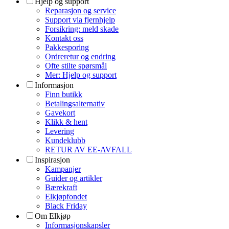
Hjelp og support
Reparasjon og service
Support via fjernhjelp
Forsikring: meld skade
Kontakt oss
Pakkesporing
Ordreretur og endring
Ofte stilte spørsmål
Mer: Hjelp og support
Informasjon
Finn butikk
Betalingsalternativ
Gavekort
Klikk & hent
Levering
Kundeklubb
RETUR AV EE-AVFALL
Inspirasjon
Kampanjer
Guider og artikler
Bærekraft
Elkjøpfondet
Black Friday
Om Elkjøp
Informasjonskapsler