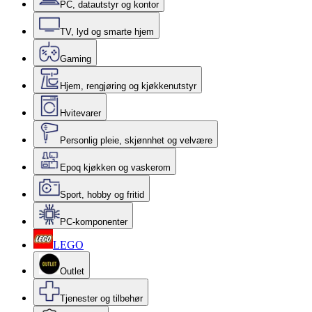
PC, datautstyr og kontor
TV, lyd og smarte hjem
Gaming
Hjem, rengjøring og kjøkkenutstyr
Hvitevarer
Personlig pleie, skjønnhet og velvære
Epoq kjøkken og vaskerom
Sport, hobby og fritid
PC-komponenter
LEGO
Outlet
Tjenester og tilbehør