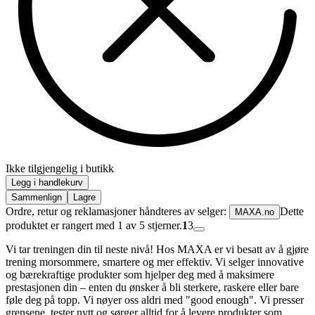
Ikke tilgjengelig i butikk
Legg i handlekurv
Sammenlign
Lagre
Ordre, retur og reklamasjoner håndteres av selger:
Dette
MAXA.no
produktet er rangert med 1 av 5 stjerner.
1
3
Vi tar treningen din til neste nivå! Hos MAXA er vi besatt av å gjøre
trening morsommere, smartere og mer effektiv. Vi selger innovative
og bærekraftige produkter som hjelper deg med å maksimere
prestasjonen din – enten du ønsker å bli sterkere, raskere eller bare
føle deg på topp. Vi nøyer oss aldri med "good enough". Vi presser
grensene, tester nytt og sørger alltid for å levere produkter som