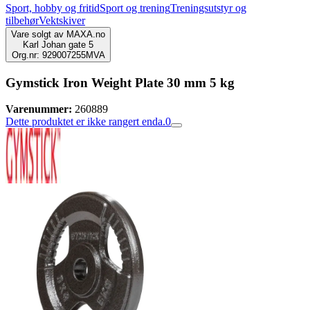
Sport, hobby og fritid
Sport og trening
Treningsutstyr og
tilbehør
Vektskiver
Vare solgt av
MAXA.no
Karl Johan gate 5
Org.nr: 929007255MVA
Gymstick Iron Weight Plate 30 mm 5 kg
Varenummer:
260889
Dette produktet er ikke rangert enda.
0