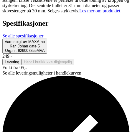
stangen. Disse vektskivene er perfekte til både toning av kroppen og
styrketrening. Det sentrale hullet er 31 mm i diameter og passer
skivestenger på 30 mm. Selges stykkevis.
Les mer om produktet
Spesifikasjoner
Se alle spesifikasjoner
Vare solgt av
MAXA.no
Karl Johan gate 5
Org.nr: 929007255MVA
249.-
Levering
Hent i butikk
Ikke tilgjengelig
Frakt fra 95,-
Se alle leveringsmuligheter i handlekurven