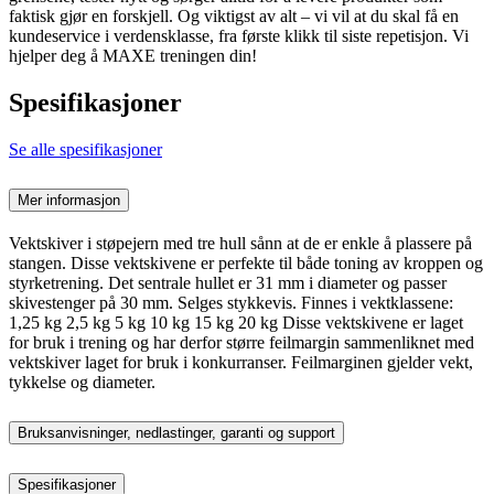
faktisk gjør en forskjell. Og viktigst av alt – vi vil at du skal få en
kundeservice i verdensklasse, fra første klikk til siste repetisjon. Vi
hjelper deg å MAXE treningen din!
Spesifikasjoner
Se alle spesifikasjoner
Mer informasjon
Vektskiver i støpejern med tre hull sånn at de er enkle å plassere på
stangen. Disse vektskivene er perfekte til både toning av kroppen og
styrketrening. Det sentrale hullet er 31 mm i diameter og passer
skivestenger på 30 mm. Selges stykkevis. Finnes i vektklassene:
1,25 kg 2,5 kg 5 kg 10 kg 15 kg 20 kg Disse vektskivene er laget
for bruk i trening og har derfor større feilmargin sammenliknet med
vektskiver laget for bruk i konkurranser. Feilmarginen gjelder vekt,
tykkelse og diameter.
Bruksanvisninger, nedlastinger, garanti og support
Spesifikasjoner