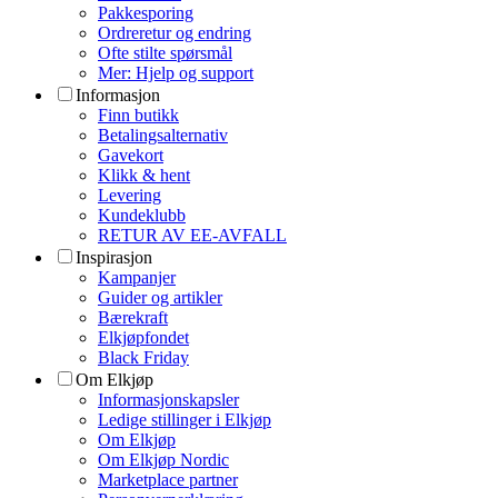
Pakkesporing
Ordreretur og endring
Ofte stilte spørsmål
Mer: Hjelp og support
Informasjon
Finn butikk
Betalingsalternativ
Gavekort
Klikk & hent
Levering
Kundeklubb
RETUR AV EE-AVFALL
Inspirasjon
Kampanjer
Guider og artikler
Bærekraft
Elkjøpfondet
Black Friday
Om Elkjøp
Informasjonskapsler
Ledige stillinger i Elkjøp
Om Elkjøp
Om Elkjøp Nordic
Marketplace partner