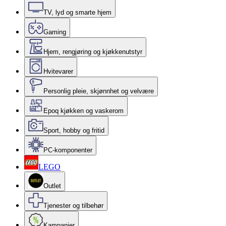
TV, lyd og smarte hjem
Gaming
Hjem, rengjøring og kjøkkenutstyr
Hvitevarer
Personlig pleie, skjønnhet og velvære
Epoq kjøkken og vaskerom
Sport, hobby og fritid
PC-komponenter
LEGO
Outlet
Tjenester og tilbehør
Kampanjer