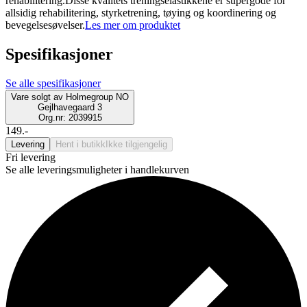
rehabilitering.Disse kvalitets treningselastikkene er supergode for
allsidig rehabilitering, styrketrening, tøying og koordinering og
bevegelsesøvelser.
Les mer om produktet
Spesifikasjoner
Se alle spesifikasjoner
Vare solgt av
Holmegroup NO
Gejlhavegaard 3
Org.nr: 2039915
149.-
Levering
Hent i butikk
Ikke tilgjengelig
Fri levering
Se alle leveringsmuligheter i handlekurven