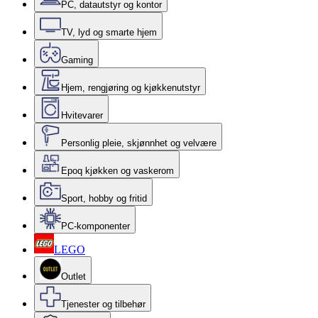
PC, datautstyr og kontor
TV, lyd og smarte hjem
Gaming
Hjem, rengjøring og kjøkkenutstyr
Hvitevarer
Personlig pleie, skjønnhet og velvære
Epoq kjøkken og vaskerom
Sport, hobby og fritid
PC-komponenter
LEGO
Outlet
Tjenester og tilbehør