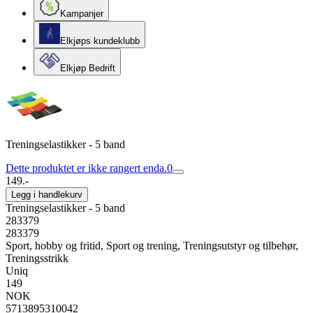
Kampanjer
Elkjøps kundeklubb
Elkjøp Bedrift
Treningselastikker - 5 band
Dette produktet er ikke rangert enda.
0
149.-
Legg i handlekurv
Treningselastikker - 5 band
283379
283379
Sport, hobby og fritid, Sport og trening, Treningsutstyr og tilbehør,
Treningsstrikk
Uniq
149
NOK
5713895310042