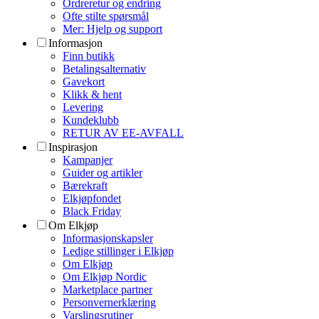
Ordreretur og endring
Ofte stilte spørsmål
Mer: Hjelp og support
Informasjon
Finn butikk
Betalingsalternativ
Gavekort
Klikk & hent
Levering
Kundeklubb
RETUR AV EE-AVFALL
Inspirasjon
Kampanjer
Guider og artikler
Bærekraft
Elkjøpfondet
Black Friday
Om Elkjøp
Informasjonskapsler
Ledige stillinger i Elkjøp
Om Elkjøp
Om Elkjøp Nordic
Marketplace partner
Personvernerklæring
Varslingsrutiner