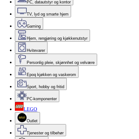
PC, datautstyr og kontor
TV, lyd og smarte hjem
Gaming
Hjem, rengjøring og kjøkkenutstyr
Hvitevarer
Personlig pleie, skjønnhet og velvære
Epoq kjøkken og vaskerom
Sport, hobby og fritid
PC-komponenter
LEGO
Outlet
Tjenester og tilbehør