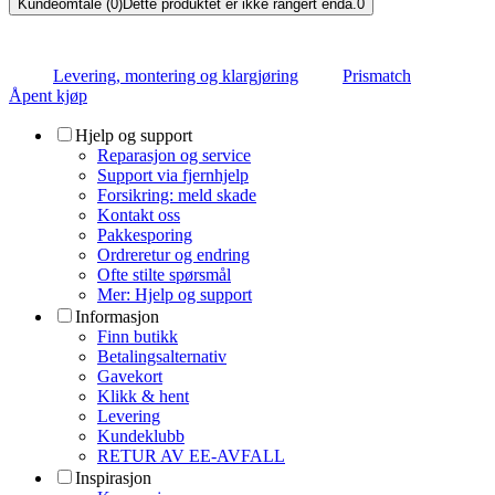
Kundeomtale (0)
Dette produktet er ikke rangert enda.
0
Levering, montering og klargjøring
Prismatch
Åpent kjøp
Hjelp og support
Reparasjon og service
Support via fjernhjelp
Forsikring: meld skade
Kontakt oss
Pakkesporing
Ordreretur og endring
Ofte stilte spørsmål
Mer: Hjelp og support
Informasjon
Finn butikk
Betalingsalternativ
Gavekort
Klikk & hent
Levering
Kundeklubb
RETUR AV EE-AVFALL
Inspirasjon