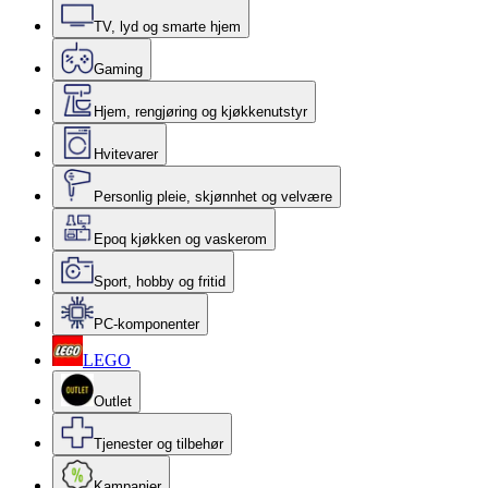
TV, lyd og smarte hjem
Gaming
Hjem, rengjøring og kjøkkenutstyr
Hvitevarer
Personlig pleie, skjønnhet og velvære
Epoq kjøkken og vaskerom
Sport, hobby og fritid
PC-komponenter
LEGO
Outlet
Tjenester og tilbehør
Kampanjer