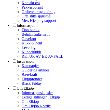
Kontakt oss
Pakkesporing
Ordreretur og endring
Ofte stilte spørsmål
Mer: Hjelp og support
Informasjon
Finn butikk
Betalingsalternativ
Gavekort
Klikk & hent
Levering
Kundeklubb
RETUR AV EE-AVFALL
Inspirasjon
Kampanjer
Guider og artikler
Bærekraft
Elkjøpfondet
Black Friday
Om Elkjøp
Informasjonskapsler
Ledige stillinger i Elkjøp
Om Elkjøp
Om Elkjøp Nordic