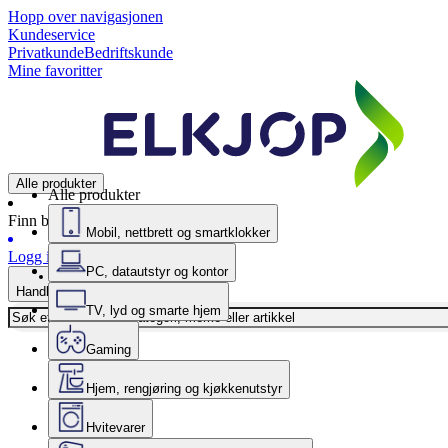
Hopp over navigasjonen
Kundeservice
Privatkunde
Bedriftskunde
Mine favoritter
Alle produkter
Alle produkter
Finn butikk
Mobil, nettbrett og smartklokker
Logg inn
PC, datautstyr og kontor
Handlekurv
TV, lyd og smarte hjem
Gaming
Hjem, rengjøring og kjøkkenutstyr
Hvitevarer