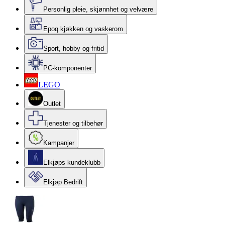
Personlig pleie, skjønnhet og velvære
Epoq kjøkken og vaskerom
Sport, hobby og fritid
PC-komponenter
LEGO
Outlet
Tjenester og tilbehør
Kampanjer
Elkjøps kundeklubb
Elkjøp Bedrift