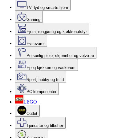
TV, lyd og smarte hjem
Gaming
Hjem, rengjøring og kjøkkenutstyr
Hvitevarer
Personlig pleie, skjønnhet og velvære
Epoq kjøkken og vaskerom
Sport, hobby og fritid
PC-komponenter
LEGO
Outlet
Tjenester og tilbehør
Kampanjer