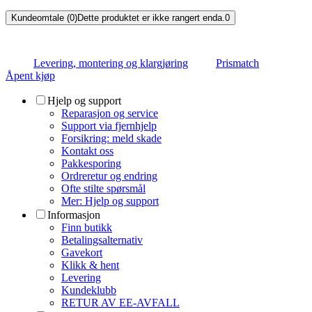
Kundeomtale (0)
Dette produktet er ikke rangert enda.
0
Levering, montering og klargjøring
Prismatch
Åpent kjøp
Hjelp og support
Reparasjon og service
Support via fjernhjelp
Forsikring: meld skade
Kontakt oss
Pakkesporing
Ordreretur og endring
Ofte stilte spørsmål
Mer: Hjelp og support
Informasjon
Finn butikk
Betalingsalternativ
Gavekort
Klikk & hent
Levering
Kundeklubb
RETUR AV EE-AVFALL