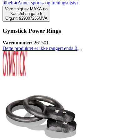
tilbehør
Annet sports- og treningsutstyr
Vare solgt av
MAXA.no
Karl Johan gate 5
Org.nr: 929007255MVA
Gymstick Power Rings
Varenummer:
261501
Dette produktet er ikke rangert enda.
0