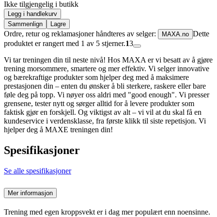
Ikke tilgjengelig i butikk
Legg i handlekurv
Sammenlign
Lagre
Ordre, retur og reklamasjoner håndteres av selger:
Dette
MAXA.no
produktet er rangert med 1 av 5 stjerner.
1
3
Vi tar treningen din til neste nivå! Hos MAXA er vi besatt av å gjøre
trening morsommere, smartere og mer effektiv. Vi selger innovative
og bærekraftige produkter som hjelper deg med å maksimere
prestasjonen din – enten du ønsker å bli sterkere, raskere eller bare
føle deg på topp. Vi nøyer oss aldri med "good enough". Vi presser
grensene, tester nytt og sørger alltid for å levere produkter som
faktisk gjør en forskjell. Og viktigst av alt – vi vil at du skal få en
kundeservice i verdensklasse, fra første klikk til siste repetisjon. Vi
hjelper deg å MAXE treningen din!
Spesifikasjoner
Se alle spesifikasjoner
Mer informasjon
Trening med egen kroppsvekt er i dag mer populært enn noensinne.