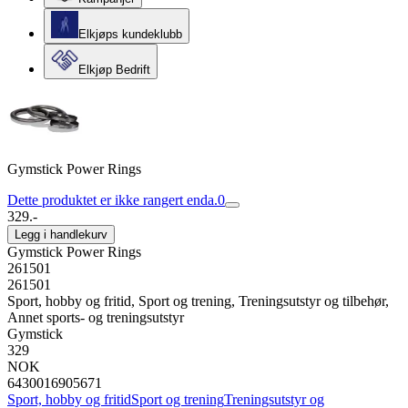
Elkjøps kundeklubb
Elkjøp Bedrift
Gymstick Power Rings
Dette produktet er ikke rangert enda.
0
329.-
Legg i handlekurv
Gymstick Power Rings
261501
261501
Sport, hobby og fritid, Sport og trening, Treningsutstyr og tilbehør,
Annet sports- og treningsutstyr
Gymstick
329
NOK
6430016905671
Sport, hobby og fritid
Sport og trening
Treningsutstyr og