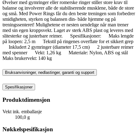
Øvelser med gymringer eller romerske ringer stiller store krav til
balanse og involverer alle de stabiliserende musklene, både de store
og små. Med Power Rings får du den beste treningen som forbedrer
smidigheten, styrken og balansen din- både hjemme og på
treningssenteret! Mulighetene er nesten uendelige når man trener
med sin egen kroppsvekt. Laget av sterk ABS plast og leveres med
slitesterke og justerbare reimer. Spesifikasjoner: Maks lengde
på loopen: 2,5 m Tekstil på ringenes overflate for et sikkert grep
Inkludert 2 gymringer (diameter 17,5 cm) 2 justerbare reimer
med spenner Vekt: 1,26 kg Materiale: Nylon, ABS og stål
Maks brukervekt: 140 kg
Bruksanvisninger, nedlastinger, garanti og support
Spesifikasjoner
Produktdimensjon
Vekt ink. emballasje
100,0 g
Nøkkelspesifikasjon