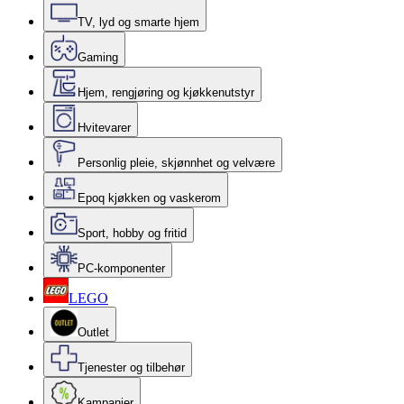
TV, lyd og smarte hjem
Gaming
Hjem, rengjøring og kjøkkenutstyr
Hvitevarer
Personlig pleie, skjønnhet og velvære
Epoq kjøkken og vaskerom
Sport, hobby og fritid
PC-komponenter
LEGO
Outlet
Tjenester og tilbehør
Kampanjer