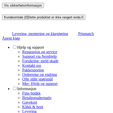
Vis sikkerhetsinformasjon
Kundeomtale (0)
Dette produktet er ikke rangert enda.
0
Levering, montering og klargjøring
Prismatch
Åpent kjøp
Hjelp og support
Reparasjon og service
Support via fjernhjelp
Forsikring: meld skade
Kontakt oss
Pakkesporing
Ordreretur og endring
Ofte stilte spørsmål
Mer: Hjelp og support
Informasjon
Finn butikk
Betalingsalternativ
Gavekort
Klikk & hent
Levering