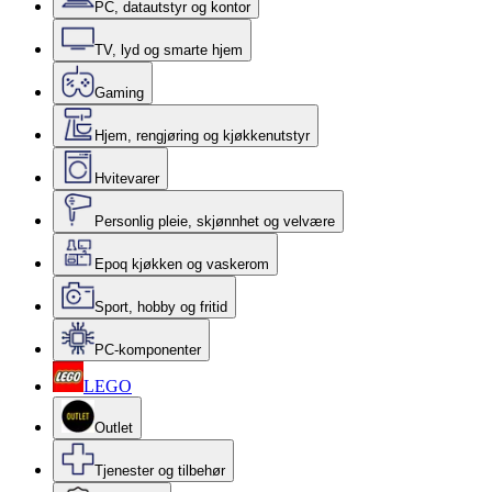
PC, datautstyr og kontor
TV, lyd og smarte hjem
Gaming
Hjem, rengjøring og kjøkkenutstyr
Hvitevarer
Personlig pleie, skjønnhet og velvære
Epoq kjøkken og vaskerom
Sport, hobby og fritid
PC-komponenter
LEGO
Outlet
Tjenester og tilbehør