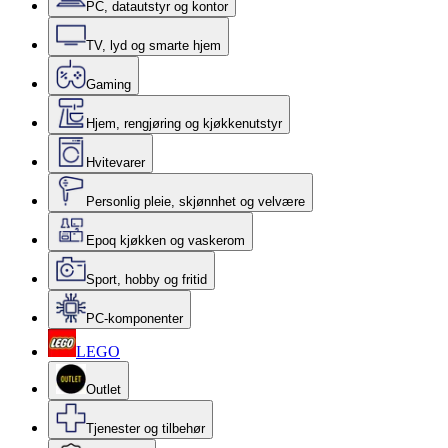
PC, datautstyr og kontor
TV, lyd og smarte hjem
Gaming
Hjem, rengjøring og kjøkkenutstyr
Hvitevarer
Personlig pleie, skjønnhet og velvære
Epoq kjøkken og vaskerom
Sport, hobby og fritid
PC-komponenter
LEGO
Outlet
Tjenester og tilbehør