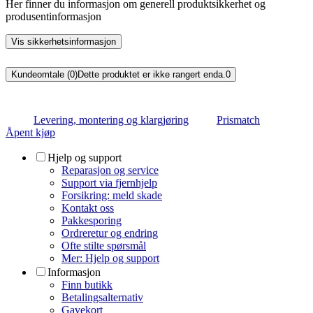
Her finner du informasjon om generell produktsikkerhet og
produsentinformasjon
Vis sikkerhetsinformasjon
Kundeomtale (0)
Dette produktet er ikke rangert enda.
0
Levering, montering og klargjøring
Prismatch
Åpent kjøp
Hjelp og support
Reparasjon og service
Support via fjernhjelp
Forsikring: meld skade
Kontakt oss
Pakkesporing
Ordreretur og endring
Ofte stilte spørsmål
Mer: Hjelp og support
Informasjon
Finn butikk
Betalingsalternativ
Gavekort