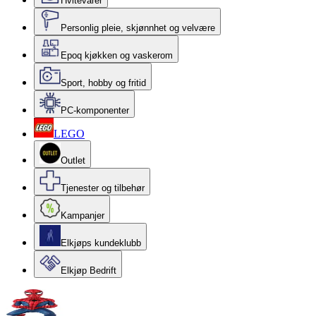
Hvitevarer
Personlig pleie, skjønnhet og velvære
Epoq kjøkken og vaskerom
Sport, hobby og fritid
PC-komponenter
LEGO
Outlet
Tjenester og tilbehør
Kampanjer
Elkjøps kundeklubb
Elkjøp Bedrift