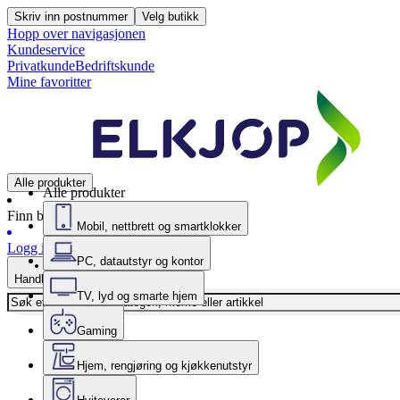
Skriv inn postnummer
Velg butikk
Hopp over navigasjonen
Kundeservice
Privatkunde
Bedriftskunde
Mine favoritter
Alle produkter
Alle produkter
Finn butikk
Mobil, nettbrett og smartklokker
Logg inn
PC, datautstyr og kontor
Handlekurv
TV, lyd og smarte hjem
Gaming
Hjem, rengjøring og kjøkkenutstyr