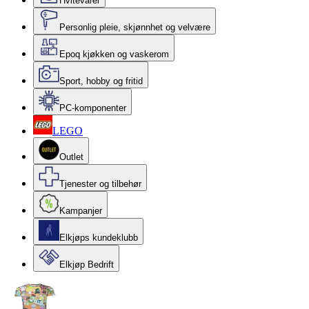
Hvitevarer
Personlig pleie, skjønnhet og velvære
Epoq kjøkken og vaskerom
Sport, hobby og fritid
PC-komponenter
LEGO
Outlet
Tjenester og tilbehør
Kampanjer
Elkjøps kundeklubb
Elkjøp Bedrift