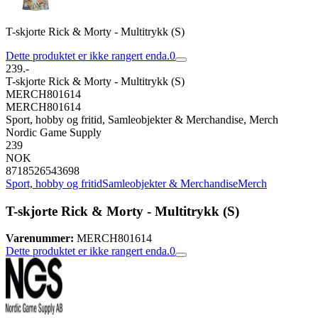
T-skjorte Rick & Morty - Multitrykk (S)
Dette produktet er ikke rangert enda.
0
239.-
T-skjorte Rick & Morty - Multitrykk (S)
MERCH801614
MERCH801614
Sport, hobby og fritid, Samleobjekter & Merchandise, Merch
Nordic Game Supply
239
NOK
8718526543698
Sport, hobby og fritid
Samleobjekter & Merchandise
Merch
T-skjorte Rick & Morty - Multitrykk (S)
Varenummer:
MERCH801614
Dette produktet er ikke rangert enda.
0