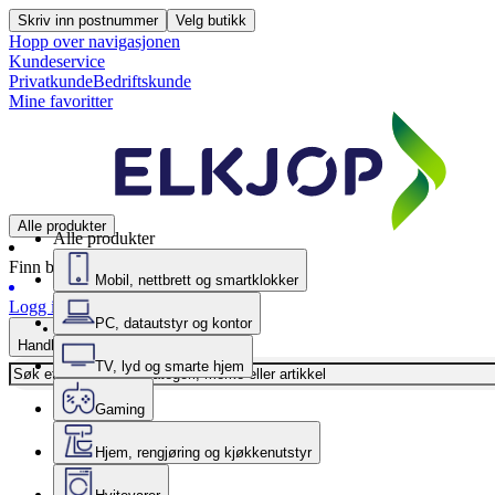
Skriv inn postnummer
Velg butikk
Hopp over navigasjonen
Kundeservice
Privatkunde
Bedriftskunde
Mine favoritter
Alle produkter
Alle produkter
Finn butikk
Mobil, nettbrett og smartklokker
Logg inn
PC, datautstyr og kontor
Handlekurv
TV, lyd og smarte hjem
Gaming
Hjem, rengjøring og kjøkkenutstyr