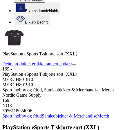
Elkjøps kundeklubb
Elkjøp Bedrift
PlayStation eSports T-skjorte sort (XXL)
Dette produktet er ikke rangert enda.
0
169.-
PlayStation eSports T-skjorte sort (XXL)
MERCH801910
MERCH801910
Sport, hobby og fritid, Samleobjekter & Merchandise, Merch
Nordic Game Supply
169
NOK
5056118024006
Sport, hobby og fritid
Samleobjekter & Merchandise
Merch
PlayStation eSports T-skjorte sort (XXL)