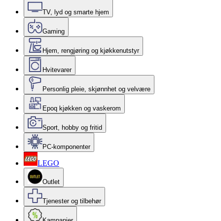
TV, lyd og smarte hjem
Gaming
Hjem, rengjøring og kjøkkenutstyr
Hvitevarer
Personlig pleie, skjønnhet og velvære
Epoq kjøkken og vaskerom
Sport, hobby og fritid
PC-komponenter
LEGO
Outlet
Tjenester og tilbehør
Kampanjer