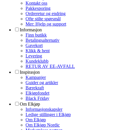
Kontakt oss
Pakkesporing
Ordreretur og endring
Ofte stilte spørsmål
Mer: Hjelp og support
Informasjon
Finn butikk
Betalingsalternativ
Gavekort
Klikk & hent
Levering
Kundeklubb
RETUR AV EE-AVFALL
Inspirasjon
Kampanjer
Guider og artikler
Bærekraft
Elkjøpfondet
Black Friday
Om Elkjøp
Informasjonskapsler
Ledige stillinger i Elkjøp
Om Elkjøp
Om Elkjøp Nordic