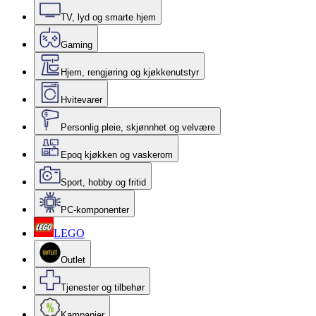
TV, lyd og smarte hjem
Gaming
Hjem, rengjøring og kjøkkenutstyr
Hvitevarer
Personlig pleie, skjønnhet og velvære
Epoq kjøkken og vaskerom
Sport, hobby og fritid
PC-komponenter
LEGO
Outlet
Tjenester og tilbehør
Kampanjer