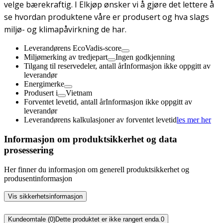
velge bærekraftig. I Elkjøp ønsker vi å gjøre det lettere å
se hvordan produktene våre er produsert og hva slags
miljø- og klimapåvirkning de har.
Leverandørens EcoVadis-score
Miljømerking av tredjepart
Ingen godkjenning
Tilgang til reservedeler, antall år
Informasjon ikke oppgitt av
leverandør
Energimerke
Produsert i
Vietnam
Forventet levetid, antall år
Informasjon ikke oppgitt av
leverandør
Leverandørens kalkulasjoner av forventet levetid
les mer her
Informasjon om produktsikkerhet og data
prosessering
Her finner du informasjon om generell produktsikkerhet og
produsentinformasjon
Vis sikkerhetsinformasjon
Kundeomtale (0)
Dette produktet er ikke rangert enda.
0