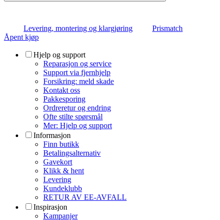
Levering, montering og klargjøring
Prismatch
Åpent kjøp
Hjelp og support
Reparasjon og service
Support via fjernhjelp
Forsikring: meld skade
Kontakt oss
Pakkesporing
Ordreretur og endring
Ofte stilte spørsmål
Mer: Hjelp og support
Informasjon
Finn butikk
Betalingsalternativ
Gavekort
Klikk & hent
Levering
Kundeklubb
RETUR AV EE-AVFALL
Inspirasjon
Kampanjer