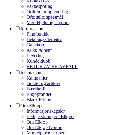
Kontakt oss
Pakkesporing
Ordreretur og endring
Ofte stilte spørsmål
Mer: Hjelp og support
Informasjon
Finn butikk
Betalingsalternativ
Gavekort
Klikk & hent
Levering
Kundeklubb
RETUR AV EE-AVFALL
Inspirasjon
Kampanjer
Guider og artikler
Bærekraft
Elkjøpfondet
Black Friday
Om Elkjøp
Informasjonskapsler
Ledige stillinger i Elkjøp
Om Elkjøp
Om Elkjøp Nordic
Marketplace partner