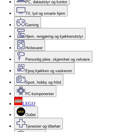
PC, datautstyr og kontor
TV, lyd og smarte hjem
Gaming
Hjem, rengjøring og kjøkkenutstyr
Hvitevarer
Personlig pleie, skjønnhet og velvære
Epoq kjøkken og vaskerom
Sport, hobby og fritid
PC-komponenter
LEGO
Outlet
Tjenester og tilbehør