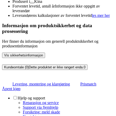
Produsert i
Kina
Forventet levetid, antall år
Informasjon ikke oppgitt av
leverandør
Leverandørens kalkulasjoner av forventet levetid
les mer her
Informasjon om produktsikkerhet og data
prosessering
Her finner du informasjon om generell produktsikkerhet og
produsentinformasjon
Vis sikkerhetsinformasjon
Kundeomtale (0)
Dette produktet er ikke rangert enda.
0
Levering, montering og klargjøring
Prismatch
Åpent kjøp
Hjelp og support
Reparasjon og service
Support via fjernhjelp
Forsikring: meld skade