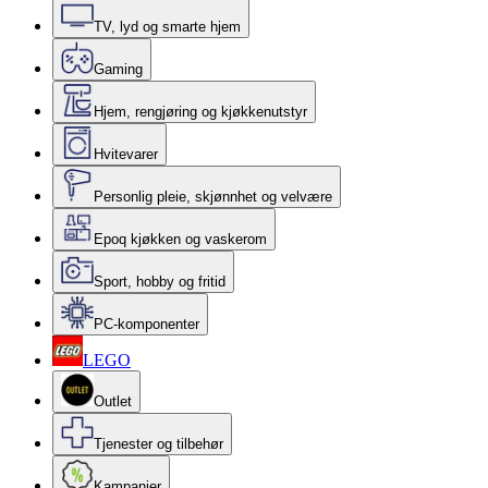
TV, lyd og smarte hjem
Gaming
Hjem, rengjøring og kjøkkenutstyr
Hvitevarer
Personlig pleie, skjønnhet og velvære
Epoq kjøkken og vaskerom
Sport, hobby og fritid
PC-komponenter
LEGO
Outlet
Tjenester og tilbehør
Kampanjer