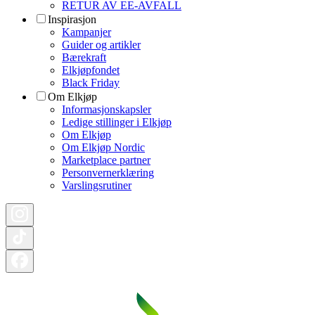
RETUR AV EE-AVFALL
Inspirasjon
Kampanjer
Guider og artikler
Bærekraft
Elkjøpfondet
Black Friday
Om Elkjøp
Informasjonskapsler
Ledige stillinger i Elkjøp
Om Elkjøp
Om Elkjøp Nordic
Marketplace partner
Personvernerklæring
Varslingsrutiner