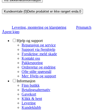
Vis sikkerhetsinformasjon
Kundeomtale (0)
Dette produktet er ikke rangert enda.
0
Levering, montering og klargjøring
Prismatch
Åpent kjøp
Hjelp og support
Reparasjon og service
Support via fjernhjelp
Forsikring: meld skade
Kontakt oss
Pakkesporing
Ordreretur og endring
Ofte stilte spørsmål
Mer: Hjelp og support
Informasjon
Finn butikk
Betalingsalternativ
Gavekort
Klikk & hent
Levering
Kundeklubb