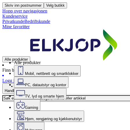
Skriv inn postnummer
Velg butikk
Hopp over navigasjonen
Kundeservice
Privatkunde
Bedriftskunde
Mine favoritter
Alle produkter
Alle produkter
Finn butikk
Mobil, nettbrett og smartklokker
Logg inn
PC, datautstyr og kontor
Handlekurv
TV, lyd og smarte hjem
Gaming
Hjem, rengjøring og kjøkkenutstyr