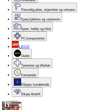
Hvitevarer
Personlig pleie, skjønnhet og velvære
Epoq kjøkken og vaskerom
Sport, hobby og fritid
PC-komponenter
LEGO
Outlet
Tjenester og tilbehør
Kampanjer
Elkjøps kundeklubb
Elkjøp Bedrift