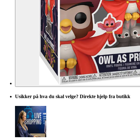
Usikker på hva du skal velge? Direkte hjelp fra butikk