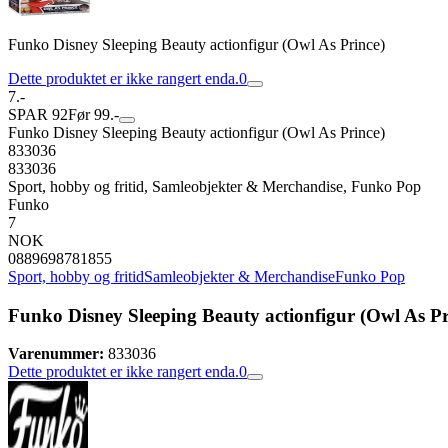
Funko Disney Sleeping Beauty actionfigur (Owl As Prince)
Dette produktet er ikke rangert enda.
0
7.-
SPAR 92
Før 99.-
Funko Disney Sleeping Beauty actionfigur (Owl As Prince)
833036
833036
Sport, hobby og fritid, Samleobjekter & Merchandise, Funko Pop
Funko
7
NOK
0889698781855
Sport, hobby og fritid
Samleobjekter & Merchandise
Funko Pop
Funko Disney Sleeping Beauty actionfigur (Owl As Pr
Varenummer:
833036
Dette produktet er ikke rangert enda.
0