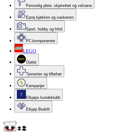
Personlig pleie, skjønnhet og velvære
Epoq kjøkken og vaskerom
Sport, hobby og fritid
PC-komponenter
LEGO
Outlet
Tjenester og tilbehør
Kampanjer
Elkjøps kundeklubb
Elkjøp Bedrift