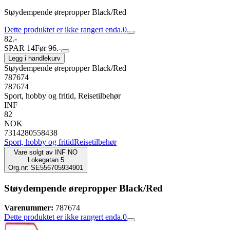
Støydempende ørepropper Black/Red
Dette produktet er ikke rangert enda.
0
82.-
SPAR 14
Før 96.-
Legg i handlekurv
Støydempende ørepropper Black/Red
787674
787674
Sport, hobby og fritid, Reisetilbehør
INF
82
NOK
7314280558438
Sport, hobby og fritid
Reisetilbehør
Vare solgt av
INF NO
Lokegatan 5
Org.nr: SE556705934901
Støydempende ørepropper Black/Red
Varenummer:
787674
Dette produktet er ikke rangert enda.
0