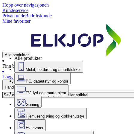
Hopp over navigasjonen
Kundeservice
Privatkunde
Bedriftskunde
Mine favoritter
Alle produkter
Alle produkter
Finn butikk
Mobil, nettbrett og smartklokker
Logg inn
PC, datautstyr og kontor
Handlekurv
TV, lyd og smarte hjem
Gaming
Hjem, rengjøring og kjøkkenutstyr
Hvitevarer