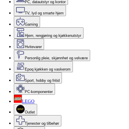
PC, datautstyr og kontor
TV, lyd og smarte hjem
Gaming
Hjem, rengjøring og kjøkkenutstyr
Hvitevarer
Personlig pleie, skjønnhet og velvære
Epoq kjøkken og vaskerom
Sport, hobby og fritid
PC-komponenter
LEGO
Outlet
Tjenester og tilbehør