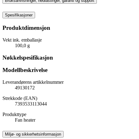
Bruksanvisninger, nedlastinger, garanti og support
Spesifikasjoner
Produktdimensjon
Vekt ink. emballasje
100,0 g
Nøkkelspesifikasjon
Modellbeskrivelse
Leverandørens artikkelnummer
49130172
Strekkode (EAN)
7393533113044
Produkttype
Fan heater
Miljø- og sikkerhetsinformasjon