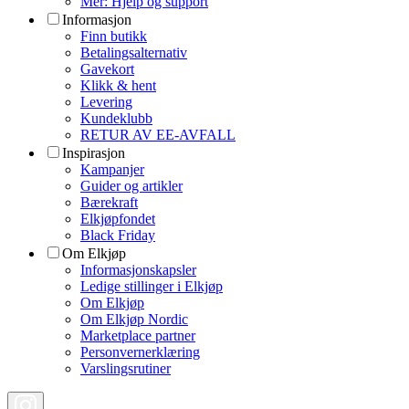
Mer: Hjelp og support
Informasjon
Finn butikk
Betalingsalternativ
Gavekort
Klikk & hent
Levering
Kundeklubb
RETUR AV EE-AVFALL
Inspirasjon
Kampanjer
Guider og artikler
Bærekraft
Elkjøpfondet
Black Friday
Om Elkjøp
Informasjonskapsler
Ledige stillinger i Elkjøp
Om Elkjøp
Om Elkjøp Nordic
Marketplace partner
Personvernerklæring
Varslingsrutiner