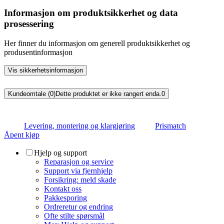
Informasjon om produktsikkerhet og data
prosessering
Her finner du informasjon om generell produktsikkerhet og
produsentinformasjon
Vis sikkerhetsinformasjon
Kundeomtale (0)
Dette produktet er ikke rangert enda.
0
Levering, montering og klargjøring
Prismatch
Åpent kjøp
Hjelp og support
Reparasjon og service
Support via fjernhjelp
Forsikring: meld skade
Kontakt oss
Pakkesporing
Ordreretur og endring
Ofte stilte spørsmål