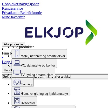
Hopp over navigasjonen
Kundeservice
Privatkunde
Bedriftskunde
Mine favoritter
Alle produkter
Alle produkter
Finn butikk
Mobil, nettbrett og smartklokker
Logg inn
PC, datautstyr og kontor
Handlekurv
TV, lyd og smarte hjem
Gaming
Hjem, rengjøring og kjøkkenutstyr
Hvitevarer