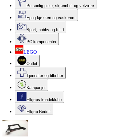
Personlig pleie, skjønnhet og velvære
Epoq kjøkken og vaskerom
Sport, hobby og fritid
PC-komponenter
LEGO
Outlet
Tjenester og tilbehør
Kampanjer
Elkjøps kundeklubb
Elkjøp Bedrift